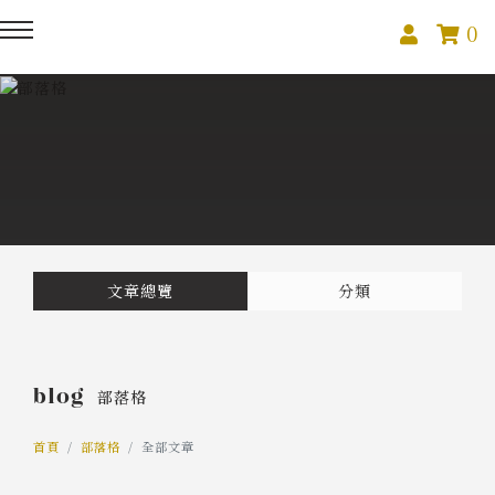
0
回主選單
回主選單
回主選單
關於我們
課程活動
創作與紀錄
關於我們
線上課程
部落格
預約服務
影像紀錄
文章總覽
分類
活動報名
Podcast
blog
部落格
我的作品
首頁
部落格
全部文章