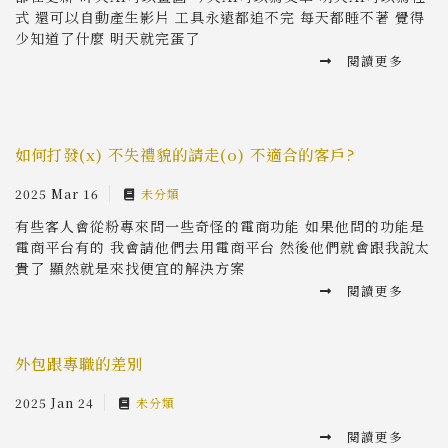
式 還可以自動產生影片 工具永遠都追不完 每天都睡不著 覺得
少知道了什麼 明天就完蛋了
閱讀更多
如何打發(x) 不失禮貌的請走(o) 不適合的客戶?
2025 Mar 16
未分類
有些客人會從粉專來問一些奇怪的電商功能 如果他問的功能是
電商平台有的 我會請他們去用電商平台 然後他們就會跟我說太
貴了 顯然就是來找便宜的解決方案
閱讀更多
外包跟專職的差別
2025 Jan 24
未分類
閱讀更多