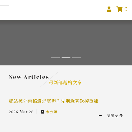
0
回主選單
回主選單
回主選單
關於我們
課程活動
創作與紀錄
關於我們
線上課程
部落格
New Articles
預約服務
影像紀錄
最新部落格文章
活動報名
Podcast
網站被外包搞爛怎麼辦？先別急著砍掉重練
我的作品
2026 Mar 26
未分類
閱讀更多