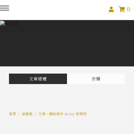
0
回主選單
回主選單
回主選單
關於我們
課程活動
創作與紀錄
關於我們
線上課程
部落格
預約服務
影像紀錄
文章總覽
分類
活動報名
Podcast
我的作品
首頁
部落格
又是一個給素材 delay 的案例