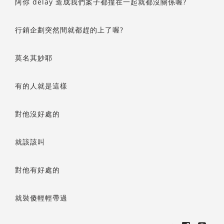
阿你 delay 造成我們案子都撞在一起就都沒關係喔?
行銷企劃突然間就都趕的上了喔?
莫名其妙耶
有的人就是這樣
對他沒好處的
就該該叫
對他有好處的
就裝傻輕輕帶過