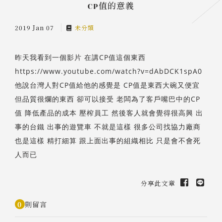
CP值的意義
2019 Jan 07
未分類
昨天我看到一個影片 在講CP值這個東西
https://www.youtube.com/watch?v=dAbDCK1spA0
他說台灣人對CP值給他的感覺是 CP值是東西大碗又便宜
但品質很爛的東西 卻可以接受 老闆為了客戶嘴巴中的CP
值 降低產品的成本 壓榨員工 然後客人就會覺得很高興 出
事的台鐵 出事的遊覽車 不就是這樣 很多公司找協力廠商
也是這樣 精打細算 跟上面出事的組織相比 只是會不會死
人而已
分享此文章
0
則留言