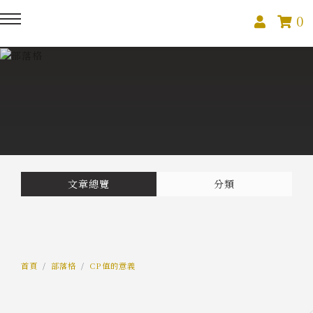
0
回主選單
回主選單
回主選單
關於我們
課程活動
創作與紀錄
關於我們
線上課程
部落格
預約服務
影像紀錄
文章總覽
分類
活動報名
Podcast
我的作品
首頁
部落格
CP值的意義