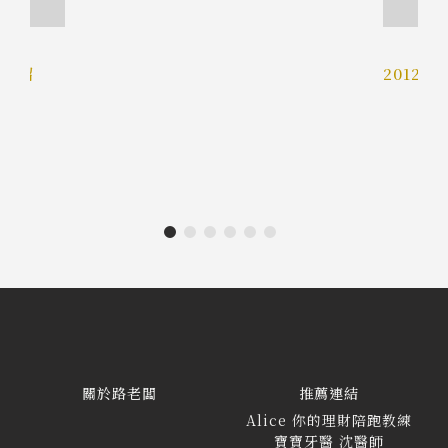
片介紹
2012 
關於路老闆
推薦連結
Alice 你的理財陪跑教練
寶寶牙醫 沈醫師