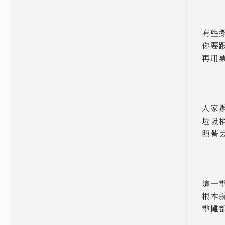
有些
你要
再用
人家
垃圾
照著
這一
根本
整攤