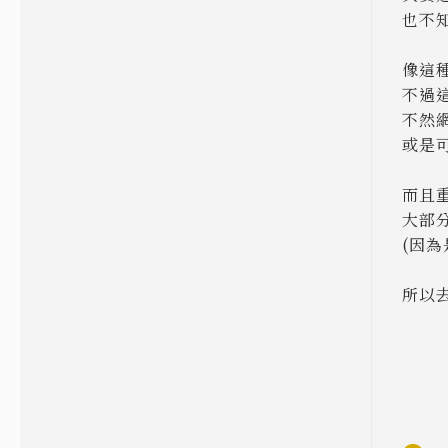
也不
像這
不過
不然
或是
而且
大部
(因
所以