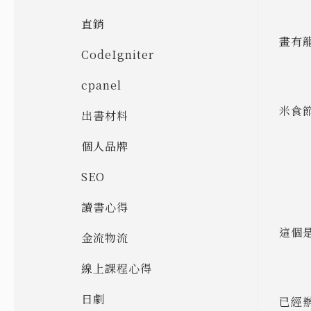
直銷
畫有
CodeIgniter
cpanel
米食
出書材料
個人品牌
SEO
讀書心得
這個
金流物流
線上課程心得
日劇
已經