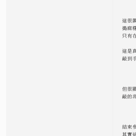
這很
搗麻
只有
這是
敲到
但很
敲的
結束
其實