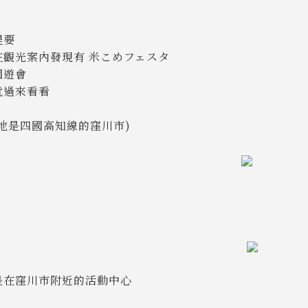
提要
在觀光案內發現有 米こめフェスタ
園遊會
就過來看看
在地是四國高知線的窪川市)
是在窪川市附近的活動中心