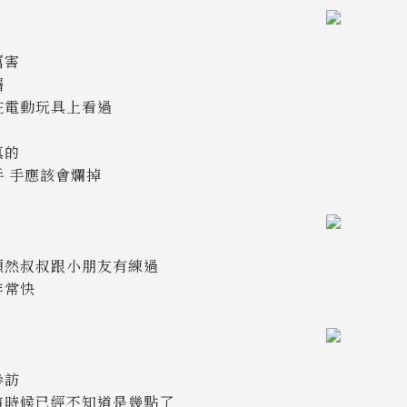
厲害
糬
在電動玩具上看過
真的
手 手應該會爛掉
顯然叔叔跟小朋友有練過
非常快
參訪
這時候已經不知道是幾點了