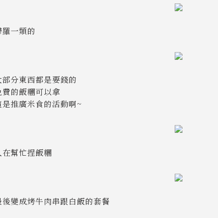
婦羅一類的
大部分東西都是要錢的
免費的飯糰可以拿
這是推廣米食的活動啊~
人在幫忙捏飯糰
最後變成烤牛肉串跟白飯的套餐