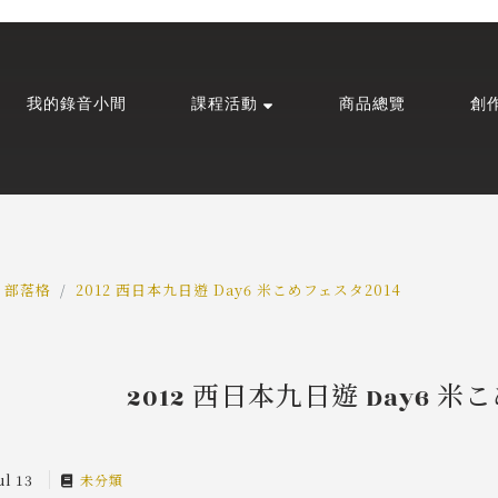
我的錄音小間
課程活動
商品總覽
創
部落格
2012 西日本九日遊 Day6 米こめフェスタ2014
2012 西日本九日遊 Day6 米
ul 13
未分類