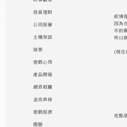
投資理財
前情
因為
公司經營
米的
主機架設
所以
接案
(現
遊戲心得
產品開箱
網頁相關
金流串接
遊戲經濟
地點
閒聊