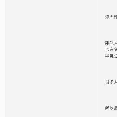
炸天
雖然
也有
畢竟
很多
所以