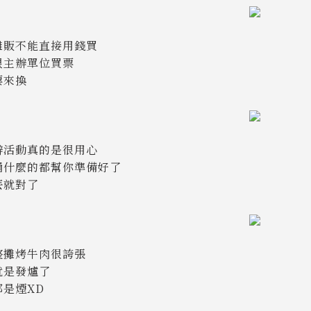
攤販不能直接用錢買
跟主辦單位買票
票來換
辦活動真的是很用心
桶什麼的都幫你準備好了
丟就對了
整攤烤牛肉很誇張
就是發爐了
都是煙XD