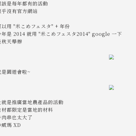
應該是每年都有的活動
似乎沒有官方網站
以用 "米こめフェスタ" + 年份
年是 2014 就用 "米こめフェスタ2014" google 一下
是秋天舉辦
就是園遊會啦~
上就是推廣當地農產品的活動
食材都限定是當地的材料
牛肉串也太大了
威瑪 XD