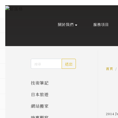
關於我們
服務項目
回主選單
回主選單
回主選單
關於我們
課程活動
創作與紀錄
關於我們
線上課程
部落格
送出
預約服務
影像紀錄
首頁
技術筆記
活動報名
Podcast
日本旅遊
我的作品
網站搬家
2014 J
時事觀察