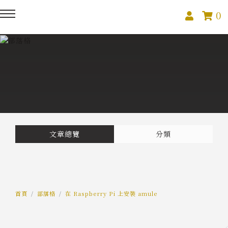
0
回主選單
回主選單
回主選單
關於我們
課程活動
創作與紀錄
關於我們
線上課程
部落格
預約服務
影像紀錄
文章總覽
分類
活動報名
Podcast
我的作品
首頁
部落格
在 Raspberry Pi 上安裝 amule