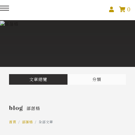
0
回主選單
回主選單
回主選單
關於我們
課程活動
創作與紀錄
關於我們
線上課程
部落格
預約服務
影像紀錄
文章總覽
分類
活動報名
Podcast
blog
部落格
我的作品
首頁
部落格
全部文章