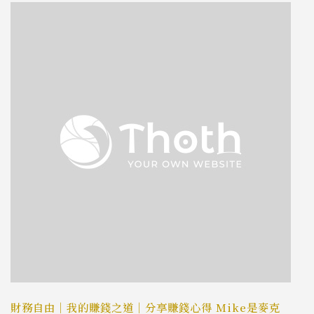
財務自由｜我的賺錢之道｜分享賺錢心得 Mike是麥克