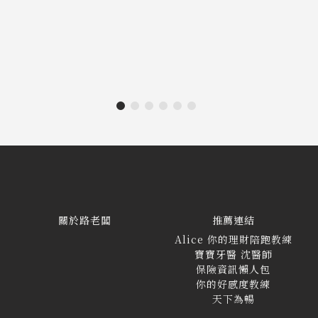
關於路老闆
推薦連結
Alice 你的理財陪跑教練
寶寶牙醫 沈醫師
保險資訊懶人包
你的好感度教練
天下為暢