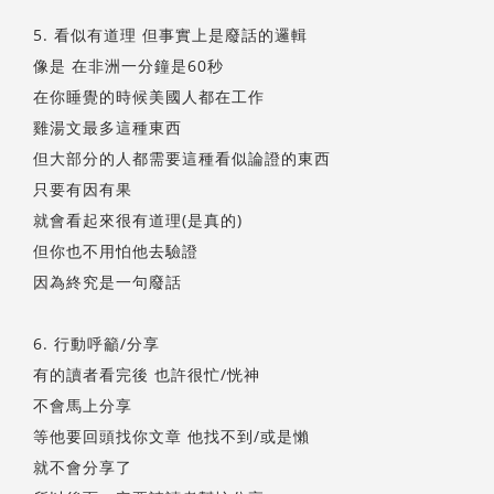
5. 看似有道理 但事實上是廢話的邏輯
像是 在非洲一分鐘是60秒
在你睡覺的時候美國人都在工作
雞湯文最多這種東西
但大部分的人都需要這種看似論證的東西
只要有因有果
就會看起來很有道理(是真的)
但你也不用怕他去驗證
因為終究是一句廢話
6. 行動呼籲/分享
有的讀者看完後 也許很忙/恍神
不會馬上分享
等他要回頭找你文章 他找不到/或是懶
就不會分享了