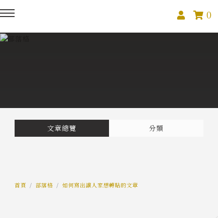
0
回主選單
回主選單
回主選單
關於我們
課程活動
創作與紀錄
關於我們
線上課程
部落格
預約服務
影像紀錄
文章總覽
分類
活動報名
Podcast
我的作品
首頁
部落格
如何寫出讓人家想轉貼的文章