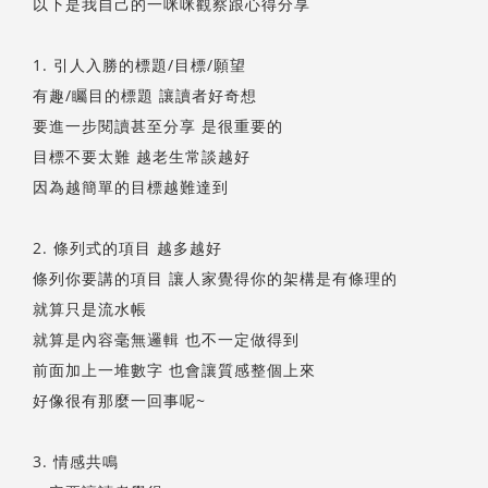
以下是我自己的一咪咪觀察跟心得分享
1. 引人入勝的標題/目標/願望
有趣/矚目的標題 讓讀者好奇想
要進一步閱讀甚至分享 是很重要的
目標不要太難 越老生常談越好
因為越簡單的目標越難達到
2. 條列式的項目 越多越好
條列你要講的項目 讓人家覺得你的架構是有條理的
就算只是流水帳
就算是內容毫無邏輯 也不一定做得到
前面加上一堆數字 也會讓質感整個上來
好像很有那麼一回事呢~
3. 情感共鳴