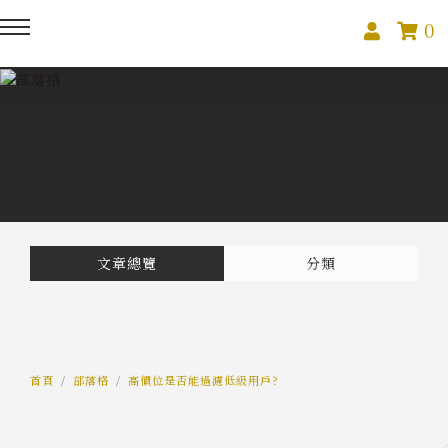
0
回主選單
回主選單
回主選單
關於我們
課程活動
創作與紀錄
關於我們
線上課程
部落格
預約服務
影像紀錄
文章總覽
分類
活動報名
Podcast
我的作品
首頁
部落格
高價位是否能過濾低級用戶?