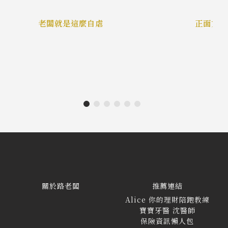
老闆就是這麼自虐
正面文 
關於路老闆
推薦連結
Alice 你的理財陪跑教練
寶寶牙醫 沈醫師
保險資訊懶人包