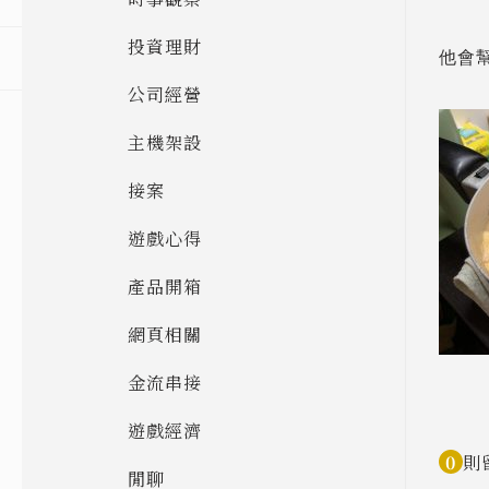
投資理財
他會
公司經營
主機架設
接案
遊戲心得
產品開箱
網頁相關
金流串接
遊戲經濟
0
則
閒聊