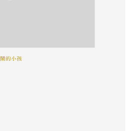
鬧的小孩
扭曲的新分