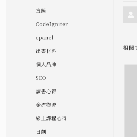
直銷
CodeIgniter
cpanel
相關
出書材料
個人品牌
SEO
讀書心得
金流物流
線上課程心得
日劇