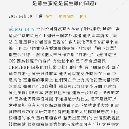
是雞生蛋還是蛋生雞的問題?
2018 Feb 09
接案
網頁相關
閒聊
一間公司有沒有因為做了網站賺錢 是雞生蛋
還蛋生雞的問題?
上週去一個客戶那邊 他們兩年前做了網
站 生意還算ok(老闆自己說的) 客人說他們8成的訂單來自
線下 但是他們並沒有要讓網站擺爛 他們想把 "線下訂單"
都整合到線上 然後把大部分作業都 "自動化" 我覺得這很
OK 因為我經手的客戶 有做起來的 幾乎都會想要做
CRM/ERP 因為他們知道自動化的好處 有了網站以後 部分
銷售自動化 省去很多麻煩 他們可以花更多時間在行銷 或
是其他 更重要的事情上 他們現在手上有其他花費大量時間
的事務 如果也可以自動化 那就可以節省更多時間 也就節
省更多費用跟成本 當然我也看過 連第一步都跨不出去的客
戶 因為他們覺得沒賺錢 不知道這步踏出去 是不是就可以
逆轉局勢 沒有人可以保證網站做了是不是就會賺大錢 但就
實際的成功案例研究來說 有做起來的人的確都是態度上比
較積極的客戶 還有那種客戶 整天出國(玩)的 然後跟我說沒
錢做網站 很顯然這個事業對他來說就是可有可無 客戶很客