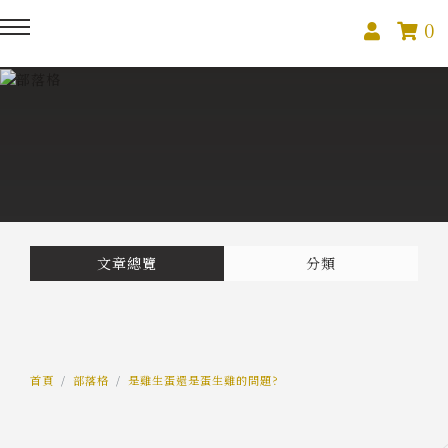
0
回主選單
回主選單
回主選單
關於我們
課程活動
創作與紀錄
關於我們
線上課程
部落格
預約服務
影像紀錄
文章總覽
分類
活動報名
Podcast
我的作品
首頁
部落格
是雞生蛋還是蛋生雞的問題?