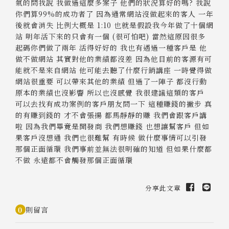
氣的問我說 我做過這麼多案子 他們的狀況算好的嗎? 我說
你們算99%的成功者了 因為通常網站沒做起來的客人 一年
後就會消失 比例大概是 1:10 也就是假設我今年做了十個網
站 明年活下來的只會有一個 (很可怕吧) 當然這原因很多
起碼你們做了兩年 活得好好的 我也有遇過一種客戶是 他
做不做網站 其實對他的業績都沒差 因為他目前的客源有可
能就不是來自網站 他可能去聽了什麼行銷講座 一時覺得做
網站很重要 可以帶來其他的業績 但過了一陣子 都沒行動
原本的業績也沒影響 所以也沒感覺 我很建議這類的客戶
可以去找有成功案例的客戶朋友問一下 這種賺錢的撇步 真
的有賺到錢的 才不會張揚 都馬靜靜的賺 我們會跟客戶講
啦 因為我們畢竟是開發商 我們想賺錢 也想讓幫客戶 但如
果客戶沒想通 我們也很難幫 有時候 做什麼事情可以引發
那個正面循環 我們事前並無法很明確的知道 但如果什麼都
不做 永遠都不會觸發那個正面循環
分享此文章
0
則留言