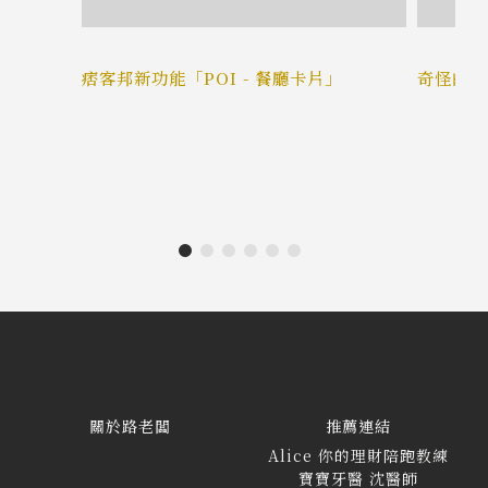
痞客邦新功能「POI - 餐廳卡片」
奇怪的 f
關於路老闆
推薦連結
Alice 你的理財陪跑教練
寶寶牙醫 沈醫師