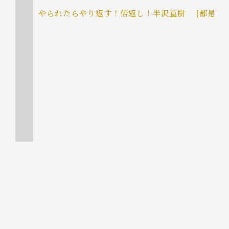
やられたらやり返す！倍返し！半沢直樹
[都是屁
頁面