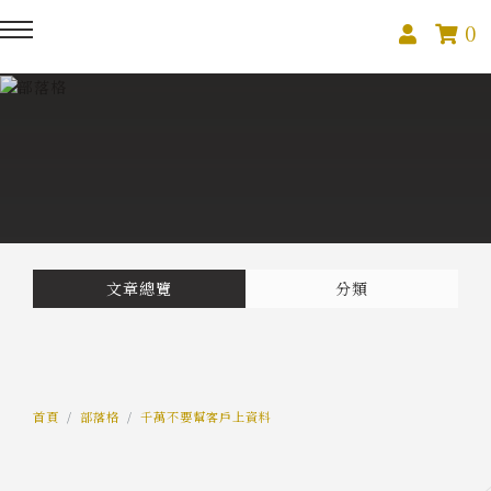
0
回主選單
回主選單
回主選單
關於我們
課程活動
創作與紀錄
關於我們
線上課程
部落格
預約服務
影像紀錄
文章總覽
分類
活動報名
Podcast
我的作品
首頁
部落格
千萬不要幫客戶上資料