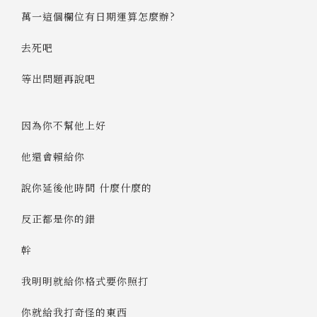
萬一這個欄位有日期運算怎麼辦?
去死吧
等出問題再說吧
因為你不幫他上好
他還會賴給你
說你延後他時間 什麼什麼的
反正都是你的錯
幹
我明明就給你格式要你照打
你就給我打奇怪的東西