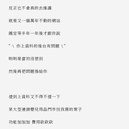
反正也不會真的去維護
就是又一個萬年不動的網站
鐵定等半年一年後才跟你說
"ㄟ 你上資料的後台有問題ㄟ"
明明是當初沒想到
然後再把問題推給你
提到上資料又不得不提一下
某大型連鎖嬰兒用品門市找我寫的案子
功能加加加 費用砍砍砍