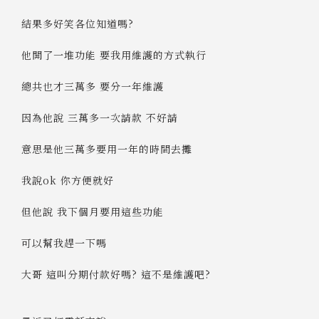
結果多好笑各位知道嗎?
他開了一堆功能 要我用維護的方式執行
總共也才三萬多 要分一年維護
因為他說 三萬多一次請款 不好請
意思是他三萬多要用一年的時間去攤
我說ok 你方便就好
但他說 我下個月要用這些功能
可以幫我趕一下嗎
大哥 這叫分期付款好嗎? 這不是維護吧?