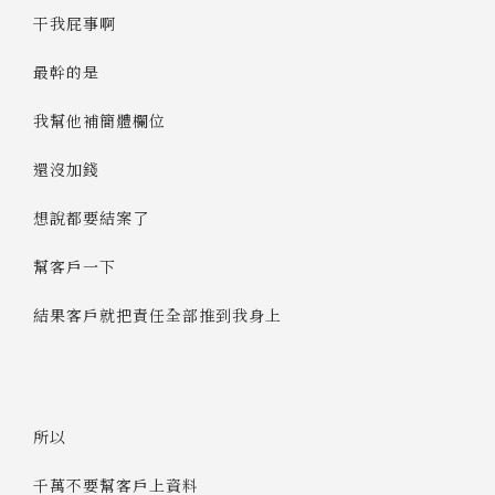
干我屁事啊
最幹的是
我幫他補簡體欄位
還沒加錢
想說都要結案了
幫客戶一下
結果客戶就把責任全部推到我身上
所以
千萬不要幫客戶上資料