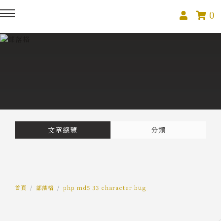
0
回主選單
回主選單
回主選單
關於我們
課程活動
創作與紀錄
關於我們
線上課程
部落格
預約服務
影像紀錄
文章總覽
分類
活動報名
Podcast
我的作品
首頁
部落格
php md5 33 character bug