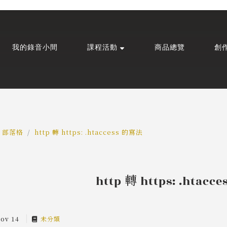
我的錄音小間
課程活動
商品總覽
創
部落格
http 轉 https: .htaccess 的寫法
http 轉 https: .htac
Nov 14
未分類