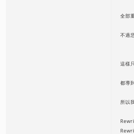
全部重導
不過
這樣只
都導
所以我
Rewr
Rewri