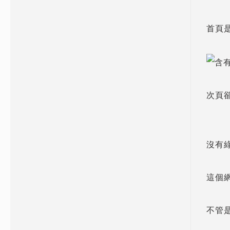
首頁
次頁
沒有
這個網
不管