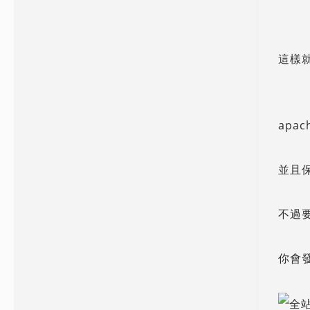
這樣
apa
並且
不過
你會