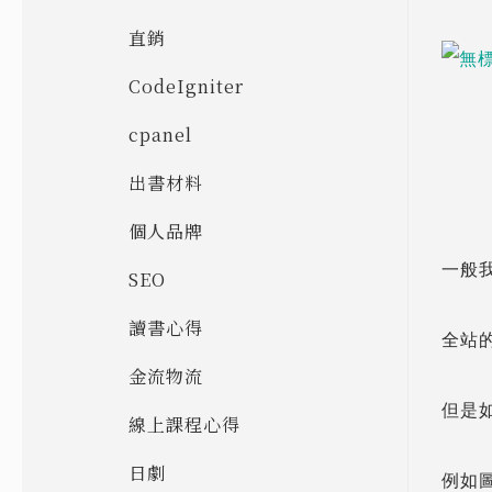
直銷
CodeIgniter
cpanel
出書材料
個人品牌
一般我
SEO
讀書心得
全站的
金流物流
但是
線上課程心得
日劇
例如圖