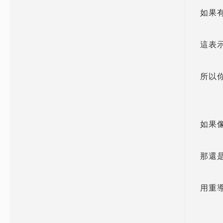
如果有
這表
所以你
如果像
那還是
用重導