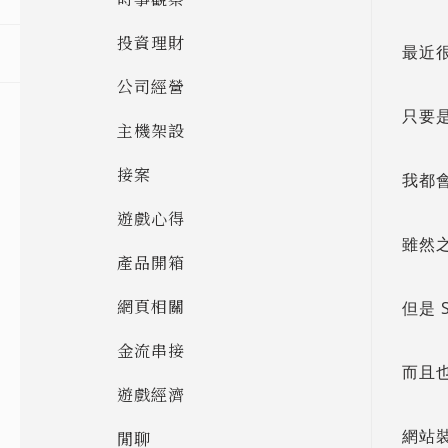
投資理財
最近
公司經營
只要
主機架設
接案
我都會
遊戲心得
雖然之
產品開箱
網頁相關
但是 
金流串接
而且也
遊戲經濟
網站裝
閒聊