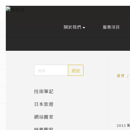
關於我們
服務項目
回主選單
回主選單
回主選單
關於我們
課程活動
創作與紀錄
關於我們
線上課程
部落格
送出
預約服務
影像紀錄
首頁
技術筆記
活動報名
Podcast
日本旅遊
我的作品
網站搬家
2015 
時事觀察