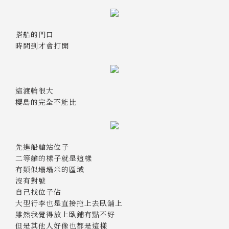
搭船的門口
時間到才會打開
這渡輪很大
櫻島的完全不能比
先進船艙站位子
二等艙的樣子就是這樣
有類似塌塌米的區域
沒有對號
自己找位子佔
大型行李也是直接拖上去臥舖上
雖然我覺得放上臥鋪有點不好
但是其他人好像也都是這樣