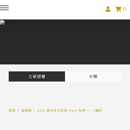
0
回主選單
回主選單
回主選單
關於我們
課程活動
創作與紀錄
關於我們
線上課程
部落格
預約服務
影像紀錄
文章總覽
分類
活動報名
Podcast
我的作品
首頁
部落格
2012 西日本九日遊 Day5 別府 => 八幡浜