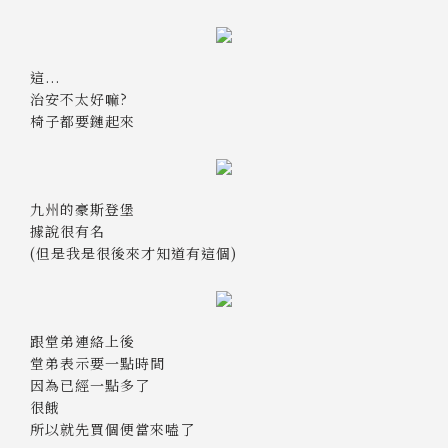
這...
治安不太好嘛?
椅子都要鏈起來
九州的豪斯登堡
據說很有名
(但是我是很後來才知道有這個)
跟堂弟連絡上後
堂弟表示要一點時間
因為已經一點多了
很餓
所以就先買個便當來嗑了