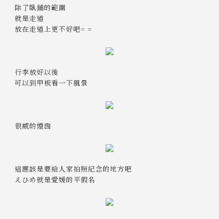
除了臥鋪的範圍
就是走道
放在走道上更不好吧= =
行李放好以後
可以到甲板看一下風景
很威的煙囪
這應該是要給人家拍照紀念的地方吧
えひめ就是愛媛的平假名