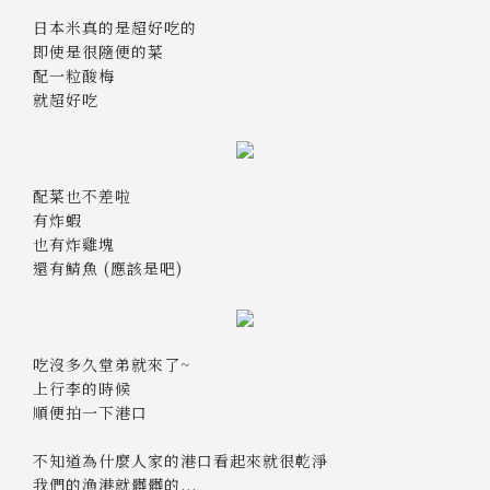
日本米真的是超好吃的
即使是很隨便的菜
配一粒酸梅
就超好吃
配菜也不差啦
有炸蝦
也有炸雞塊
還有鯖魚 (應該是吧)
吃沒多久堂弟就來了~
上行李的時候
順便拍一下港口
不知道為什麼人家的港口看起來就很乾淨
我們的漁港就髒髒的...