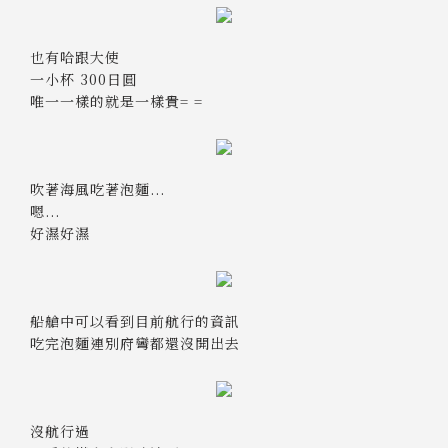
也有哈跟大使
一小杯 300日圓
唯一一樣的就是一樣貴= =
吹著海風吃著泡麵...
嗯...
好濕好濕
船艙中可以看到目前航行的資訊
吃完泡麵連別府彎都還沒開出去
沒航行過