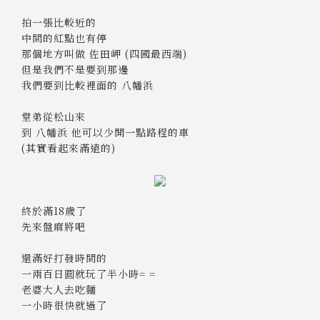
拍一張比較近的
中間的紅點也有停
那個地方叫做 佐田岬 (四國最西端)
但是我們不是要到那邊
我們要到比較裡面的 八幡浜
堂弟從松山來
到 八幡浜 他可以少開一點路程的車
(其實看起來滿遠的)
終於滿18歲了
先來盤麻將吧
還滿好打發時間的
一兩百日圓就玩了半小時= =
老婆大人去吃麵
一小時很快就過了