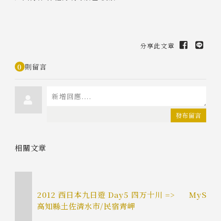
分享此文章
0
則留言
發布留言
相關文章
2012 西日本九日遊 Day5 四万十川 =>
MySQL
高知縣土佐清水市/民宿青岬