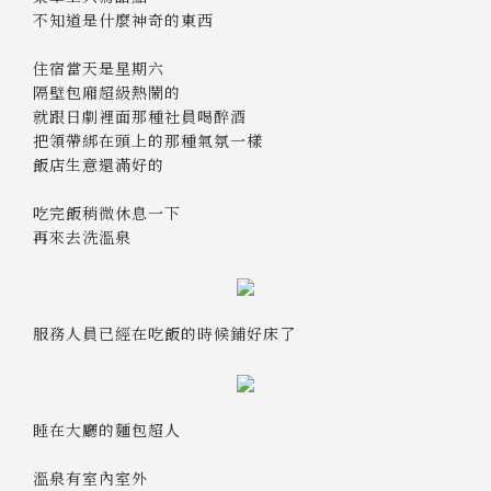
不知道是什麼神奇的東西
住宿當天是星期六
隔壁包廂超級熱鬧的
就跟日劇裡面那種社員喝醉酒
把領帶綁在頭上的那種氣氛一樣
飯店生意還滿好的
吃完飯稍微休息一下
再來去洗溫泉
服務人員已經在吃飯的時候鋪好床了
睡在大廳的麵包超人
溫泉有室內室外