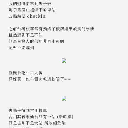
我們還得搭車到鳴子去
鳴子是個山裡鄉下的車站
五點前要 checkin
之前台灣旅客常有預約了飯店結果放鳥的事情
雖然遲到不是不住
但是台灣人的信用非同小可啊
絕對不能遲到
沒機會吃牛舌大餐
只好買一包牛舌肉乾過乾隱了= =
去鳴子得到古川轉車
古川其實離仙台只有一站 (新幹線)
但是古川不是大站 所以頗危險