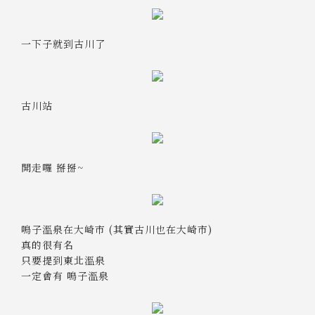
一下子就到古川了
古川站
開走囉 掰掰~
鳴子溫泉在大崎市 (其實古川也在大崎市)
真的很有名
只要提到東北溫泉
一定會有 鳴子溫泉