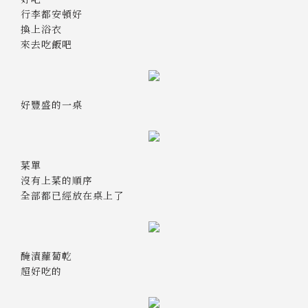
行李都安頓好
換上浴衣
來去吃飯吧
好豐盛的一桌
菜單
沒有上菜的順序
全部都已經放在桌上了
醃漬蘿蔔乾
超好吃的