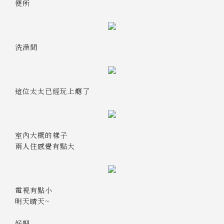
便所
洗澡間
這位太太已經玩上癮了
室內大概的樣子
兩人住感覺有點大
電視有點小
明天晴天~
好吧