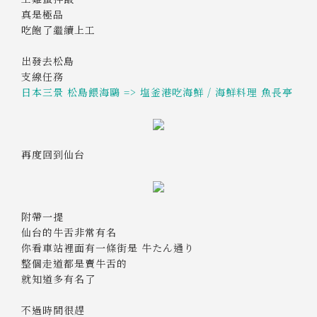
真是極品
吃飽了繼續上工
出發去松島
支線任務
日本三景 松島餵海鷗 => 塩釜港吃海鮮 / 海鮮料理 魚長亭
再度回到仙台
附帶一提
仙台的牛舌非常有名
你看車站裡面有一條街是 牛たん通り
整個走道都是賣牛舌的
就知道多有名了
不過時間很趕