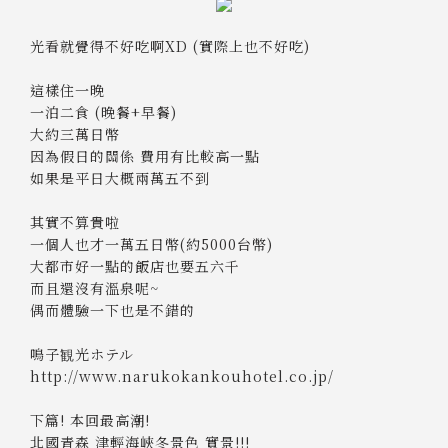
光看就覺得不好吃啊XD (實際上也不好吃)
這樣住一晚
一泊二食 (晚餐+早餐)
大約三萬日幣
因為假日的關係 費用有比較高一點
如果是平日大概兩萬五不到
其實不算貴啦
一個人也才一萬五日幣(約5000台幣)
大都市好一點的飯店也要五六千
而且還沒有溫泉呢~
偶而體驗一下也是不錯的
鳴子観光ホテル
http://www.narukokankouhotel.co.jp/
下篇! 本回最高潮!
北國青森 津輕海峽冬景色 實景!!!