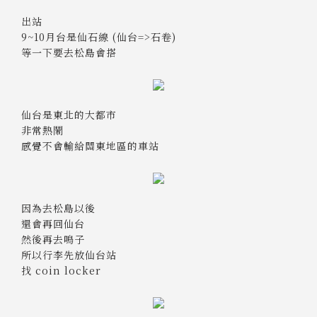
出站
9~10月台是仙石線 (仙台=>石卷)
等一下要去松島會搭
仙台是東北的大都市
非常熱鬧
感覺不會輸給關東地區的車站
因為去松島以後
還會再回仙台
然後再去鳴子
所以行李先放仙台站
找 coin locker