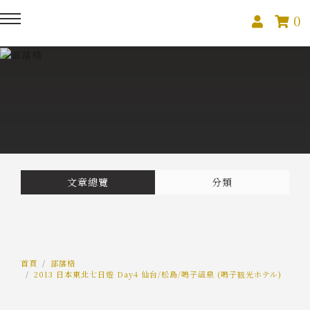
0
回主選單
回主選單
回主選單
關於我們
課程活動
創作與紀錄
關於我們
線上課程
部落格
預約服務
影像紀錄
文章總覽
分類
活動報名
Podcast
我的作品
首頁
部落格
2013 日本東北七日遊 Day4 仙台/松島/鳴子溫泉 (鳴子観光ホテル)