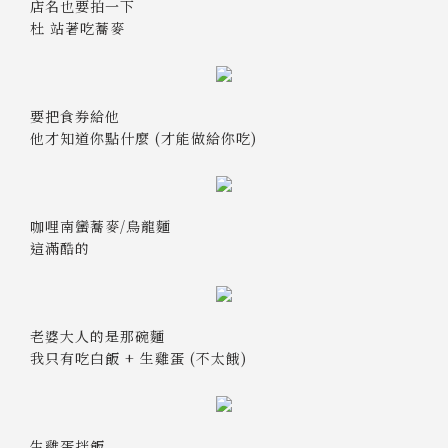
店名也要拍一下
杜 站著吃蕎麥
要把食券給他
他才知道你點什麼 (才能做給你吃)
咖哩南蠻蕎麥/烏龍麵
這滿酷的
老婆大人的是那碗麵
我只有吃白飯 + 生雞蛋 (不太餓)
生雞蛋拌飯