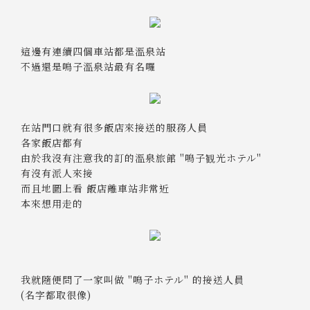
這邊有連續四個車站都是溫泉站
不過還是鳴子溫泉站最有名囉
在站門口就有很多飯店來接送的服務人員
各家飯店都有
由於我沒有注意我的訂的溫泉旅館 "鳴子観光ホテル"
有沒有派人來接
而且地圖上看 飯店離車站非常近
本來想用走的
我就隨便問了一家叫做 "鳴子ホテル" 的接送人員
(名字都取很像)