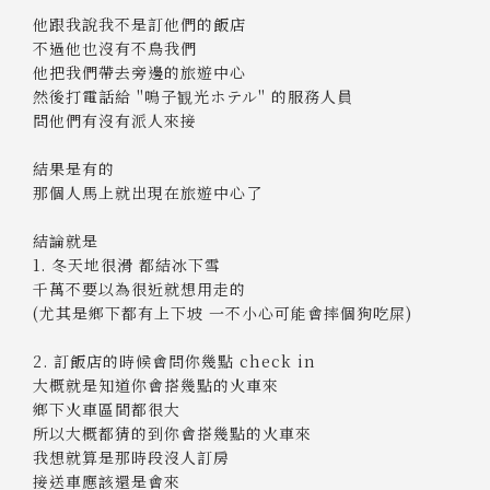
他跟我說我不是訂他們的飯店
不過他也沒有不鳥我們
他把我們帶去旁邊的旅遊中心
然後打電話給 "鳴子観光ホテル" 的服務人員
問他們有沒有派人來接
結果是有的
那個人馬上就出現在旅遊中心了
結論就是
1. 冬天地很滑 都結冰下雪
千萬不要以為很近就想用走的
(尤其是鄉下都有上下坡 一不小心可能會摔個狗吃屎)
2. 訂飯店的時候會問你幾點 check in
大概就是知道你會搭幾點的火車來
鄉下火車區間都很大
所以大概都猜的到你會搭幾點的火車來
我想就算是那時段沒人訂房
接送車應該還是會來