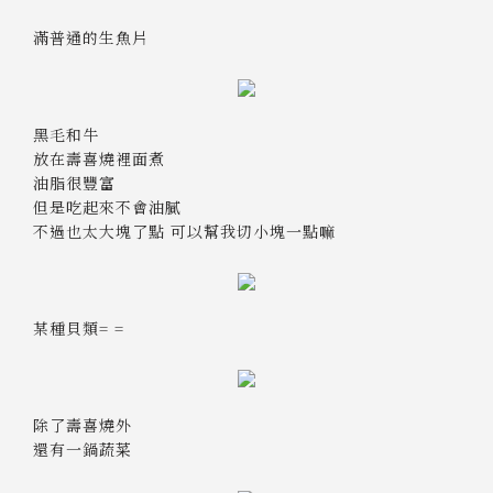
滿普通的生魚片
黑毛和牛
放在壽喜燒裡面煮
油脂很豐富
但是吃起來不會油膩
不過也太大塊了點 可以幫我切小塊一點嘛
某種貝類= =
除了壽喜燒外
還有一鍋蔬菜