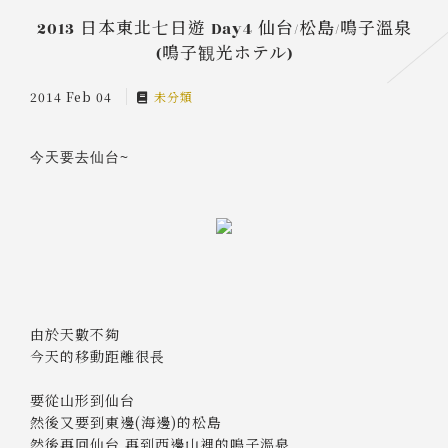
2013 日本東北七日遊 Day4 仙台/松島/鳴子溫泉
(鳴子観光ホテル)
2014 Feb 04
未分類
今天要去仙台~
由於天數不夠
今天的移動距離很長
要從山形到仙台
然後又要到東邊(海邊)的松島
然後再回仙台 再到西邊山裡的鳴子溫泉