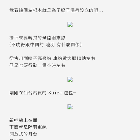
我看這個站根本就是為了鳴子溫泉設立的吧...
接下來要轉搭的是陸羽東線
(不曉得跟中國的 陸羽 有什麼關係)
從古川到鳴子溫泉站 車站數大概10站左右
但是也要行駛一個小時左右
剛剛在仙台站買的 Suica 包包~
新幹線上在面
下面就是陸羽東線
開放式的月台