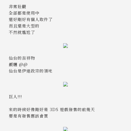
非常壯觀
全部都是使用中
還好剛好有個人取件了
而且還是大型的
不然就尷尬了
仙台的吉祥物
飯糰 @@
仙台是伊達政宗的領地
巨人!!!
來的時候好像剛好是 3DS 遊戲發售的前幾天
要是有發售應該會買