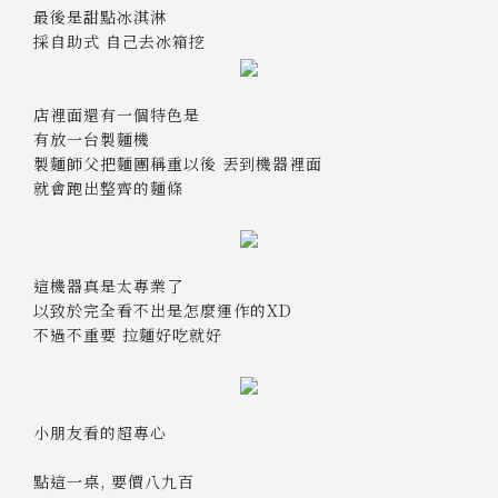
最後是甜點冰淇淋
採自助式 自己去冰箱挖
店裡面還有一個特色是
有放一台製麵機
製麵師父把麵團稱重以後 丟到機器裡面
就會跑出整齊的麵條
這機器真是太專業了
以致於完全看不出是怎麼運作的XD
不過不重要 拉麵好吃就好
小朋友看的超專心
點這一桌, 要價八九百