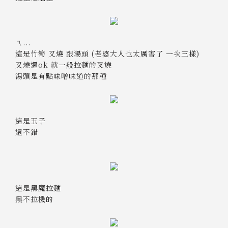
ㄟ...
這是竹筍 叉燒 跟湯頭 (老婆大人也太厲害了 一次三樣)
叉燒還ok 就一般拉麵的叉燒
湯頭是有點味噌味道的那種
這是玉子
還不錯
這是黑魔拉麵
黑不拉機的