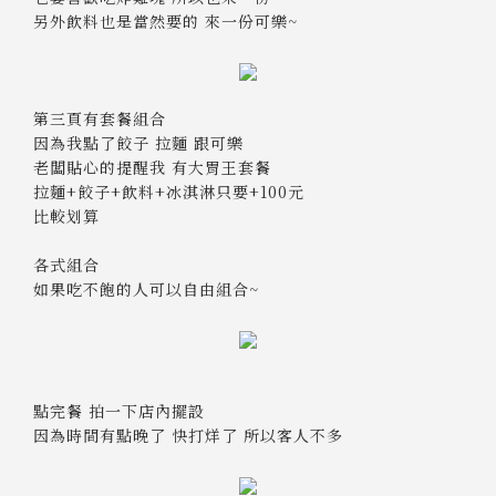
另外飲料也是當然要的 來一份可樂~
第三頁有套餐組合
因為我點了餃子 拉麵 跟可樂
老闆貼心的提醒我 有大胃王套餐
拉麵+餃子+飲料+冰淇淋只要+100元
比較划算
各式組合
如果吃不飽的人可以自由組合~
點完餐 拍一下店內擺設
因為時間有點晚了 快打烊了 所以客人不多