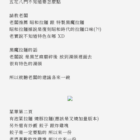
五花八門不知道要怎麼點
請教老闆
老闆推薦 昭和拉麵 跟 特製黑魔拉麵
昭和拉麵據說是復刻昭和時代的拉麵口味(?!)
老實說不知道特色在哪 XD
黑魔拉麵的話
老闆說 是黑芝麻磨碎後 放到湯頭裡面去
很有特色的湯頭
所以就聽老闆的建議各來一碗
菜單第二頁
有泡菜拉麵 燒豚拉麵(應該是叉燒加量版本)
另外還有炒飯 餃子 跟炸雞塊
餃子是一定要點的 所以來一份
老婆喜歡吃炸雞塊 所以也來一份