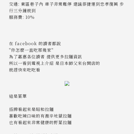
交通: 東區巷子內 車子非常難停 建議搭捷運到忠孝復興 步
行三分鐘就到
服務費: 10%
在 facebook 的讀者都說
"你怎麼一直吃那幾家"
為了嘉惠各位讀者 提供更多拉麵資訊
所以一看到電視上介紹 是日本師父來台開店的
就趕快來吃吃看
這是菜單
招牌看起來是昭和拉麵
喜歡吃辣口味的有激辛地獄拉麵
也有看起來非常健康的野菜拉麵