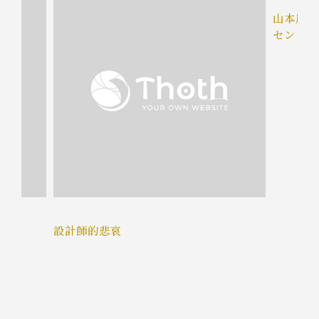
山本屋総
セントラ
設計師的悲哀