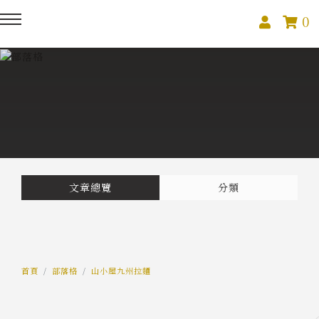
0
回主選單
回主選單
回主選單
關於我們
課程活動
創作與紀錄
關於我們
線上課程
部落格
預約服務
影像紀錄
文章總覽
分類
活動報名
Podcast
我的作品
首頁
部落格
山小屋九州拉麵