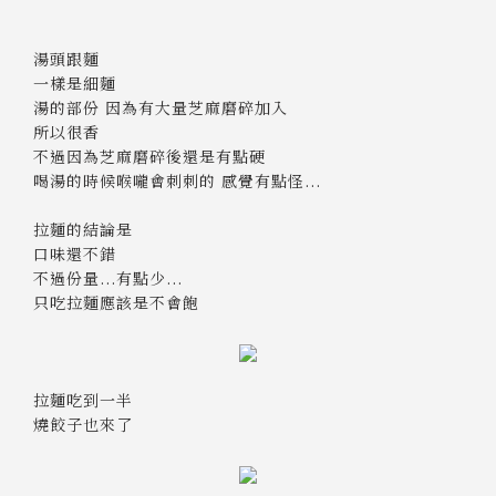
湯頭跟麵
一樣是細麵
湯的部份 因為有大量芝麻磨碎加入
所以很香
不過因為芝麻磨碎後還是有點硬
喝湯的時候喉嚨會刺刺的 感覺有點怪...
拉麵的結論是
口味還不錯
不過份量...有點少...
只吃拉麵應該是不會飽
拉麵吃到一半
燒餃子也來了