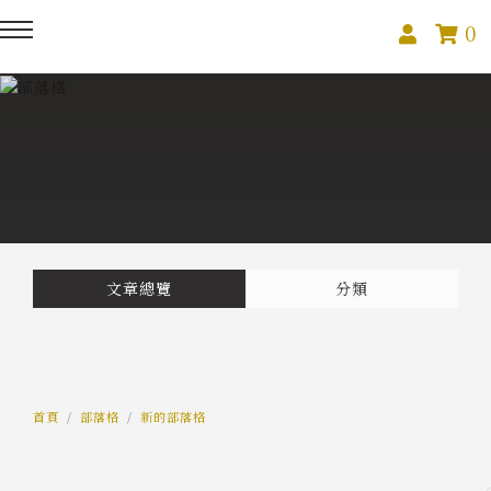
0
回主選單
回主選單
回主選單
關於我們
課程活動
創作與紀錄
關於我們
線上課程
部落格
預約服務
影像紀錄
文章總覽
分類
活動報名
Podcast
我的作品
首頁
部落格
新的部落格