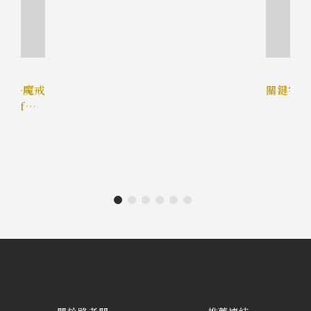
首部曲─魔戒
關鍵字:
 of
 of the