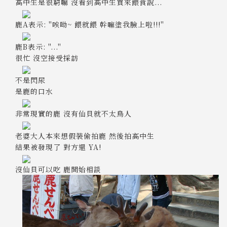
高中生是很窮嘛 沒看到高中生買來餵食說...
鹿A表示: "唉呦~ 餵就餵 幹嘛塗我臉上啦!!!"
鹿B表示: "..."
很忙 沒空接受採訪
不是閃尿
是鹿的口水
非常現實的鹿 沒有仙貝就不太鳥人
老婆大人本來想假裝偷拍鹿 然後拍高中生
結果被發現了 對方還 YA!
沒仙貝可以吃 鹿開始相談