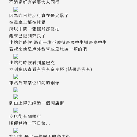
不過還好有老婆大人同行
因為昨日的步行實在是太累了
在電車上都在睡覺
所以中間一張照片都沒拍
醒來已經到奈良了
出站的時候 遇到一堆不曉得是國中生還是高中生
看起來像是戶外教學或是旅遊一類的吧
出站的時候看到星巴克
立刻進店查看有沒有奈良杯 (結果是沒有)
車站外有某位和尚的銅像
到山上得先經過一個商店街
商店街有間銀行
順便兌換一下日幣...
穿出來 是另一條露天的商店街