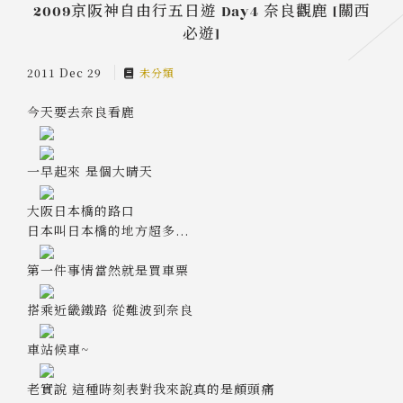
2009京阪神自由行五日遊 Day4 奈良觀鹿 [關西
必遊]
2011 Dec 29
未分類
今天要去奈良看鹿
一早起來 是個大晴天
大阪日本橋的路口
日本叫日本橋的地方超多...
第一件事情當然就是買車票
搭乘近畿鐵路 從難波到奈良
車站候車~
老實說 這種時刻表對我來說真的是頗頭痛