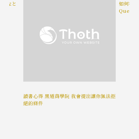
古屋みなと
如何在 c
Query 
the Sl
MariaD
讀書心得 黑道商學院 我會提出讓你無法拒
絕的條件