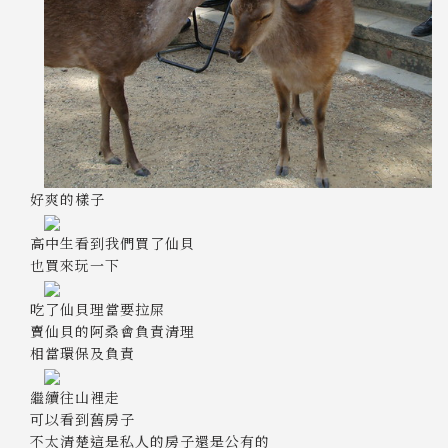
好爽的樣子
高中生看到我們買了仙貝
也買來玩一下
吃了仙貝理當要拉屎
賣仙貝的阿桑會負責清理
相當環保及負責
繼續往山裡走
可以看到舊房子
不太清楚這是私人的房子還是公有的