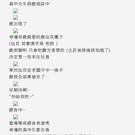
高中女生與鹿相談中
鹿出現了
旁邊有鹿最愛的鹿仙貝攤子
(仙貝 其實漢字是 煎餅 )
鹿很聰明 只會吃觀光客買的 (也許被揍過就知道了)
決定買一些來玩玩看
果然仙貝從老闆手中一換手
鹿就全部衝過來了
好期待啊~
"快給我吃~"
餵食中~
當場變成餵食表演秀
旁邊的高中生都在看