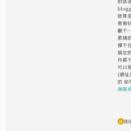
的部落
blo
就算是
寫看
觀不
累積的
撐不
搞定的
你都不
可以裝
(網
的 
詢服
0
則