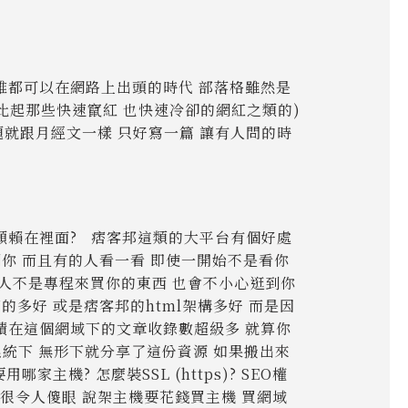
誰都可以在網路上出頭的時代 部落格雖然是
 (比起那些快速竄紅 也快速冷卻的網紅之類的)
題就跟月經文一樣 只好寫一篇 讓有人問的時
願賴在裡面? 痞客邦這類的大平台有個好處
到你 而且有的人看一看 即使一開始不是看你
客人不是專程來買你的東西 也會不小心逛到你
多好 或是痞客邦的html架構多好 而是因
積在這個網域下的文章收錄數超級多 就算你
系統下 無形下就分享了這份資源 如果搬出來
機? 怎麼裝SSL (https)? SEO權
很令人傻眼 說架主機要花錢買主機 買網域