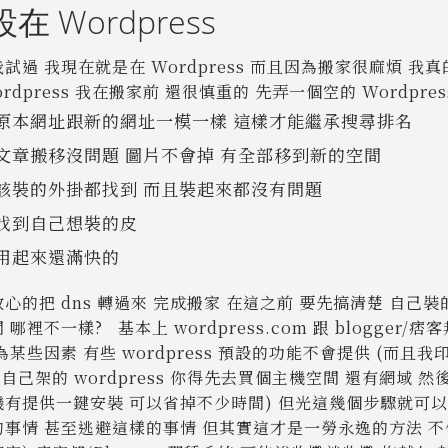
在 Wordpress
試過 我現在就是在 Wordpress 而且因為搬家很麻煩 
ordpress 我在搬家前 還很慎重的 先弄一個空的 Wordpr
原本網址跟新的網址一模一樣 這樣才能繼承搜尋排名
文章搬移沒問題 圖片不會掉 有全部移到新的空間
該裝的外掛都找到 而且裝起來都沒有問題
找到自己想裝的皮
用起來還滿快的
心的把 dns 轉過來 完成搬家 在這之前 要先搞清楚 自己裝的 Wor
 哪裡不一樣? 基本上 wordpress.com 跟 blogger/
為某些因素 有些 wordpress 預設的功能不會提供 (而
 自己架的 wordpress 你得先去買個主機空間 還有網域 然
機有提供一鍵安裝 可以省掉不少時間) 但光這幾個步驟就可
的事情 甚至逃避這樣的事情 但其實這才是一勞永逸的方法 不