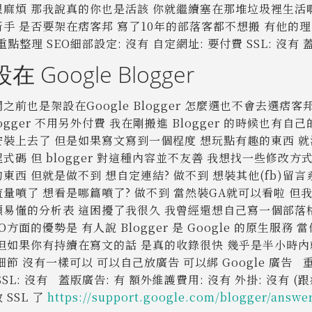
很麻煩 那我說真的你也是活該 你就繼續塞在那堆垃圾裡生活啊
新手 是否要架在痞客邦 寫了10年的部落客都不想搬 有他的
重點整理 SEO細部設定: 沒有 自定網址: 要付費 SSL: 沒有 
在 Google Blogger
之前也是架設在Google Blogger 怎麼選也不會去選痞客邦 
logger 不用另外付費 我在剛搬進 Blogger 的時候也有自
安裝上去了 但是如果寫文寫到一個程度 想玩點有趣的東西 就
式碼 但 blogger 對這種內容並不友善 我想找一些修改
東西 但就是做不到 想自定連結? 做不到 想裝其他(fb)留言
量噴了 想看是哪篇噴了? 做不到 當然裝GA就可以看啦 但
顯易懂的分析表 這困擾了我很久 我曾經還想自己寫一個部落
EO方面的優勢是 有人說 Blogger 是 Google 的原生服
但如果你有持續在寫文的話 是真的收錄很快 幾乎是半小時內就會
 細節 沒有一樣可以 可以自己放廣告 可以綁 Google 廣告 
SSL: 沒有 蓋版廣告: 有 額外維護費用: 沒有 外掛: 沒有
 SSL 了
https://support.google.com/blogger/answe