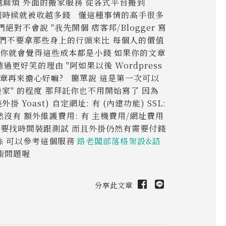
久 越麻煩 外面的搬家服務 從各式平台搬到
久 到時候就被收越多錢 懂這種事情的高手很多
絕對不會說 "我先開個 痞客邦/Blogger 寫
我們不要拿那些身上的行頭來比 每個人的價值
下你就會覺得這些成本都是小錢 如果你的文章
好笑的理由 "阿如果以後 Wordpress
章再來擔心好嘛? 簡單說 這是第一次可以
家" 的程度 那拜託你也不用開始寫了 因為
Yoast) 自定網址: 有 (內建功能) SSL:
當然沒有 額外維護費用: 有 主機費用/網址費用
是你要找時間裝跟測試 而且外掛仍然有需要付錢
係 可以參考這個服務
路老闆部落格架設&諮
術問題喔
分享此文章