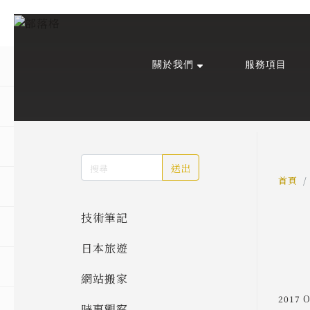
關於我們
服務項目
回主選單
回主選單
回主選單
關於我們
課程活動
創作與紀錄
關於我們
線上課程
部落格
送出
預約服務
影像紀錄
首頁
技術筆記
活動報名
Podcast
日本旅遊
我的作品
網站搬家
2017 
時事觀察