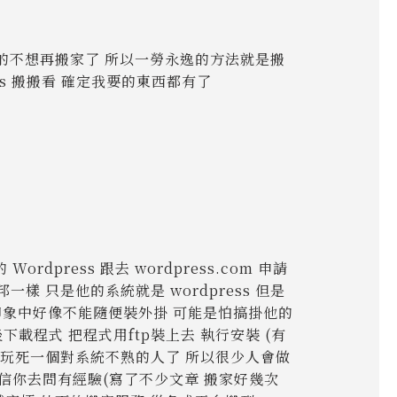
我真的不想再搬家了 所以一勞永逸的方法就是搬
ess 搬搬看 確定我要的東西都有了
dpress 跟去 wordpress.com 申請
痞客邦一樣 只是他的系統就是 wordpress 但是
且我印象中好像不能隨便裝外掛 可能是怕搞掛他的
後下載程式 把程式用ftp裝上去 執行安裝 (有
以玩死一個對系統不熟的人了 所以很少人會做
信你去問有經驗(寫了不少文章 搬家好幾次