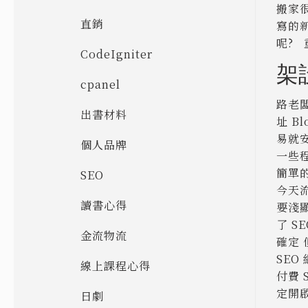
搬家
直銷
寫的
呢? 
CodeIgniter
架設
cpanel
路老闆
出書材料
址 B
易就
個人品牌
一些程
簡單的
SEO
今天流
讀書心得
要淺
了 S
金流物流
確定 
SEO
線上課程心得
付費 
定開啟
日劇