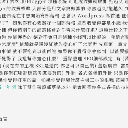
客) 痞客邦/Blogger 那種系統 可能說收攤就收攤 拖越
gger的收費標準 大部分是用文章篇數算的 你寫越久/拖越
他們現在才想開始寫部落格 也會以 Wordpress 為首選 他們
好了" 如果你有心要寫好一個部落格 這些我覺得都是小錢 
一樣 但你預期你的部落格會對你帶來什麼好處? 這種比較之
夠 你能獲得的 絕對不會只是這種小錢可以比擬的 我還有聽過更
住怎麼辦" 這種就是還沒紅就先擔心紅了怎麼辦 先寫第一篇文
事情 就不要拖到以後再說 如果你不覺得你會寫到 "以後要搬
覺得了 我還幫你擔心什麼? 重點整理 SEO細部設定: 有 (裝外掛 
 (現在有的主機 SSL是送的 你也可以自己裝) 蓋版廣告: 
址是你架在哪都應該考慮要買的) 外掛: 各式各樣的外掛 只
如果你覺得好用的話 如果你覺得裝什麼主機三小的很難 沒關
務一年期
除了幫你架設部落格以外 還會回答你各式各樣的技
留言