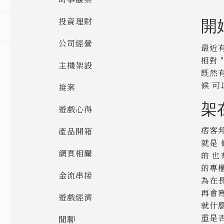
開
投資理財
公司經營
最近
相對 
主機架設
既然
候 
接案
架
遊戲心得
痞客
產品開箱
就是
網頁相關
的 
的專
金流串接
為在
再會
遊戲經濟
就什麼
重是
閒聊