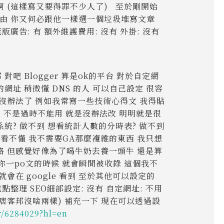
 (這樣寫又要得罪不少人了) 至於剛開始
理由 你又何必跟他一樣選一個垃圾堆寫文章
蓋版廣告: 有 額外維護費用: 沒有 外掛: 沒有
對吧 Blogger 算是ok的平台 對於自定網
己的網址 稍微懂 DNS 的人 可以自己設定 很容
沒辦法了 例如我常寫一些技術心得文 我得貼
方式 不是過時不能用 就是沒辦法改 明明就是很
系統? 做不到 想看統計人數的分時表? 做不到
我看不懂 我不需要GA那麼複雜的東西 我只想
格 但感覺好像為了喝牛奶去養一頭牛 還是算
務 當你一po文的時候 就會瞬間被收錄 這個我不
在 google 看到 至於其他可以設定的
重點整理 SEO細部設定: 沒有 自定網址: 不用
 (跟痞客邦沒啥兩樣) 補充一下 現在可以透過設
r/6284029?hl=en