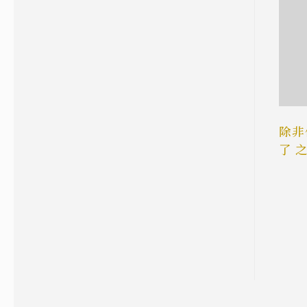
[虛擬主機經營] VPS 還是 實體主機好?
除非
了 