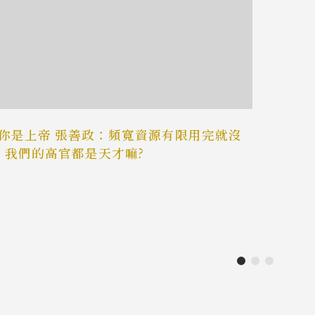
你是上帝 張善政：頻寬資源有限用完就沒
之 我們的高官都是天才嘛?