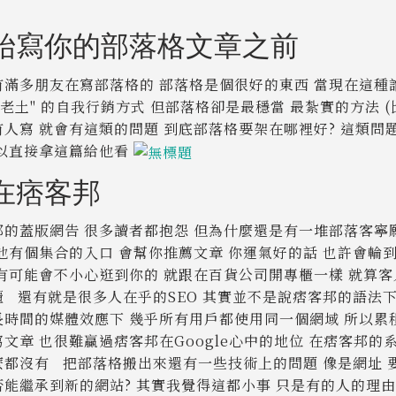
始寫你的部落格文章之前
有滿多朋友在寫部落格的 部落格是個很好的東西 當現在這種
"老土" 的自我行銷方式 但部落格卻是最穩當 最紮實的方法
有人寫 就會有這類的問題 到底部落格要架在哪裡好? 這類問
可以直接拿這篇給他看
在痞客邦
邦的蓋版網告 很多讀者都抱怨 但為什麼還是有一堆部落客寧
 他有個集合的入口 會幫你推薦文章 你運氣好的話 也許會輪
也有可能會不小心逛到你的 就跟在百貨公司開專櫃一樣 就算
櫃 還有就是很多人在乎的SEO 其實並不是說痞客邦的語法下的
長時間的媒體效應下 幾乎所有用戶都使用同一個網域 所以累
寫文章 也很難贏過痞客邦在Google心中的地位 在痞客邦的
都沒有 把部落格搬出來還有一些技術上的問題 像是網址 要用哪家主
否能繼承到新的網站? 其實我覺得這都小事 只是有的人的理由