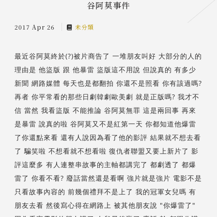
谷阿莫事件
2017 Apr 26
未分類
最近谷阿莫終於(?)被片商告了 一堆朋友叫好 大部分的人的
理由是 他盜版 跟 他暴雷 盜版這不用說
但說真的 有多少
新聞 網路媒體 每天也是都翻拍 你還不是照看 你有該過嗎?
再者 你平常看的那些日劇韓劇歐美劇 就是正版嗎? 我才不
信 當然 我看盜版 不能推論 谷阿莫無罪 這是兩回事 再來
是暴雷 說真的啦 谷阿莫又不是紅第一天 你都知道他爆雷
了你還點來看 還有人說因為看了他的影評 結果就不想去看
了 騙笑啦 不想看就不想看啦 復仇者聯盟又要上新片了 影
評這麼多 有人連整串故事的主軸都講完了 都劇透了 都爆
雷了 你看不看? 廢話當然還是看啊 強片就是強片 電影不是
只看故事內容的 前幾個禮拜不是上了 我的冠軍女兒嗎 有
朋友去看 然後寫心得在網路上 被其他朋友說 "你爆雷了"