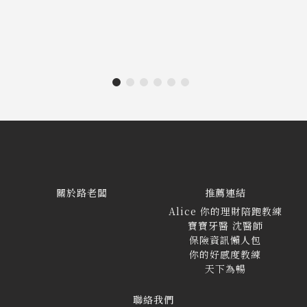
關於路老闆
推薦連結
Alice 你的理財陪跑教練
寶寶牙醫 沈醫師
保險資訊懶人包
你的好感度教練
天下為暢
聯絡我們