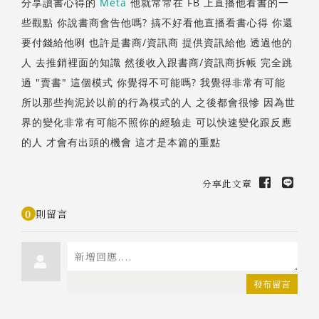
分享讀書心得的
Meta
他就常常在 FB 上直播他看書的一
些觀點 你說書商會告他嗎? 搞不好看他直播看書心得 你還
要付錢給他咧 也許是書商/資訊商 提供資訊給他 透過他的
人 去推銷裡面的知識 然後收入跟書商/資訊商拆帳 完全跳
過 "賣書" 這個模式 你覺得不可能嗎? 我覺得非常有可能
所以那些拘泥於以前的行為模式的人 之後都會很慘 因為世
界的變化非常有可能不照你的經驗走 可以快速變化跟反應
的人 才會有出頭的機會 這才是本篇的重點
分享此文章
0
則留言
發布留言