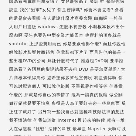
因為看完電影的朋友講了 女兒最後贏了 廢話 幹 都跟你講
說是 我的"冠軍"女兒了 你是智障嗎? 你會不會去看? 會看
的還是會去看啦 有人還說什麼片商養套殺 白痴喔 一堆個
人用戶用盜版 windows 怎麼不養套殺 小咖根本殺不出什
麼肉啊 要告也要告中型企業才能回本 他營利的頂多就是
youtube 上那些費用而已 你是要跟他拆什麼? 而且你說他
解說影片影響片商銷售 你電影都下片了 而且告他的都是一
些出租DVD的公司 拜託什麼時代了 誰還租DVD啊 要舉證
因為看了谷阿莫的影評結果不去租 DVD 是要怎麼舉證? 大
片商根本懶得鳥你 還希望你多幫他宣傳咧 我是覺得啊 你
可以討厭這個人 可以說他盜版 不重視著作權等等 但暴雷
什麼的 那就是你自己的事情了 混為一談真的很瞎 做公關
做行銷就是要不怕臭 多得是人為了要紅去碰一些臭東西 反
正紅了就好了 另外寫一些我自己對這種科技類法律的想法
我不懂法律 但我知道從 internet 剛起來的時候 就有一堆
人在做這種 "挑戰" 法律的科技 最早是 Napster 天啊可以