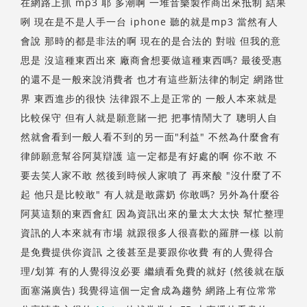
在網路上抓 mp3 耶 多潮啊 一堆音樂製作商出來抵制 結果
咧 現在是不是人手一台 iphone 聽的就是mp3 當然有人
會說 那時的都是非法的啊 現在的是合法的 對啦 但我的意
思是 沒這種東西出來 廠商會想要做這種東西嗎? 最後受惠
的還不是一般來說消費者 也才有這些新法律的制定 網路世
界 東西進步的很快 法律跟不上是正常的 一般人本來就是
比較保守 但有人就是願意賭一把 把事情鬧大了 聰明人自
然就會看到一般人看不到的另一面"利益" 不然為什麼會有
律師願意幫谷阿莫辯護 這一定都是有好處的啊 你不敢 不
要去笑人家不敢 然後到時候人家噴了 再來酸 "沒什麼了不
起 他只是比較敢" 有人就是敢露奶 你敢嗎? 另外為什麼谷
阿莫這類的東西會紅 因為資訊出來的量太大太快 幫忙整理
資訊的人本來就有市場 就跟很多人很喜歡的羅胖一樣 以前
是免費提供你資訊 之後甚至是要跟你收費 有的人覺得合
理/划算 有的人覺得沒必要 繼續看免費的就好 (然後就在版
面塞滿廣告) 我覺得這個一定會成為趨勢 網路上有位常常