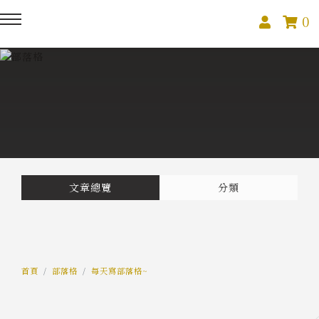
0
回主選單
回主選單
回主選單
關於我們
課程活動
創作與紀錄
關於我們
線上課程
部落格
預約服務
影像紀錄
文章總覽
分類
活動報名
Podcast
我的作品
首頁
部落格
每天寫部落格~