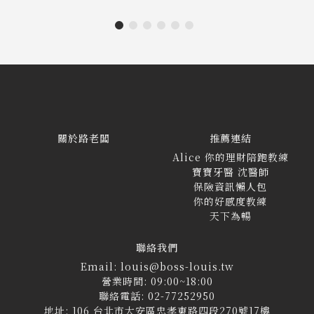
關於路老闆
推薦連結
Alice 你的理財陪跑教練
寶寶牙醫 沈醫師
保險資訊懶人包
你的好感度教練
天下為暢
聯絡我們
Email: louis@boss-louis.tw
營業時間: 09:00~18:00
聯絡電話: 02-77252950
地址: 106 台北市大安區忠孝東路四段270號17樓