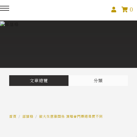
0
回主選單
回主選單
回主選單
關於我們
課程活動
創作與紀錄
關於我們
線上課程
部落格
預約服務
影像紀錄
文章總覽
分類
活動報名
Podcast
我的作品
首頁
部落格
做大生意靠關係 演唱會門票總是買不到