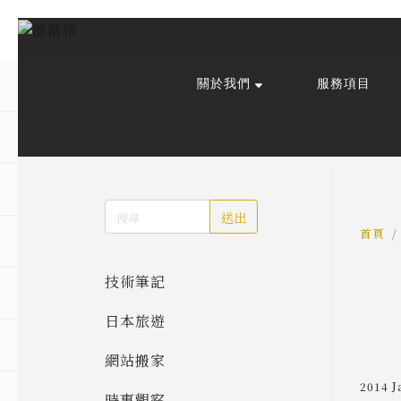
關於我們
服務項目
回主選單
回主選單
回主選單
關於我們
課程活動
創作與紀錄
關於我們
線上課程
部落格
送出
預約服務
影像紀錄
首頁
技術筆記
活動報名
Podcast
日本旅遊
我的作品
網站搬家
2014 J
時事觀察