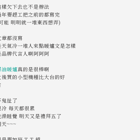
這樣欠下去也不是辦法
過年要趕工把之前的都寫完
可能 明明就一堆東西想弄)
文章都沒寫
是天氣冷一堆人來點暖爐文是怎樣
是品牌代言人啊阿阿阿
煤油暖爐
真的是很棒啊
之後買的小型機種比大台的好
省
不鬼扯了
很冷 每天都很累
洗澡睡覺 明天又是禮拜五了
天~~~
是要加班 T_T 槓