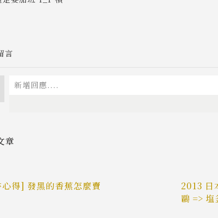
留言
文章
書心得] 發黑的香蕉怎麼賣
2013 
鷗 => 