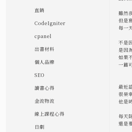
直銷
雖然
但是
CodeIgniter
每一
cpanel
不是
出書材料
是因
如果
個人品牌
一篇可
SEO
最近
讀書心得
很榮
金流物流
他是時
線上課程心得
每天
還是
日劇