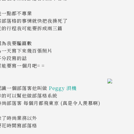
我一點都不專業
寫部落格的事情就快把我操死了
天的行程我可能要拆成兩三篇
因為我要騙篇數
為一天寫下來幾百張照片
不分段寫的話
能要寫一個月吧= =
認識一個部落客他叫做
Peggy 浿機
幸的可以幫他做部落格系統
尚部落客 每個月都飛東京 (真是令人羨慕啊)
除了時尚業務以外
要花時間寫部落格