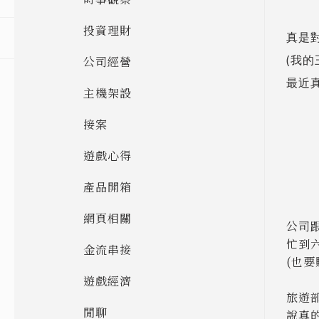
投資理財
真是
(我
公司經營
最近
主機架設
接案
遊戲心得
產品開箱
網頁相關
公司
忙到
金流串接
(也
遊戲經濟
旅遊
閒聊
說真