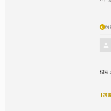
0
則
相關
[php程式] 用戶從網頁上傳的圖片 要以怎樣的
[讀
狀態存在 server 才好?