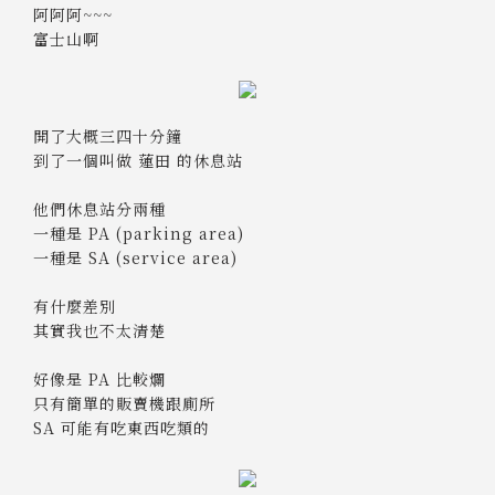
阿阿阿~~~
富士山啊
開了大概三四十分鐘
到了一個叫做 蓮田 的休息站
他們休息站分兩種
一種是 PA (parking area)
一種是 SA (service area)
有什麼差別
其實我也不太清楚
好像是 PA 比較爛
只有簡單的販賣機跟廁所
SA 可能有吃東西吃類的