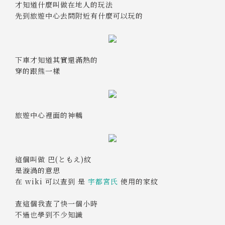
才知道什麼叫做在地人的玩法
先到旅遊中心去問附近有什麼可以玩的
下車才知道其實還滿熱的
穿的跟熊一樣
旅遊中心裡面的神轎
這個叫做 巴(ともえ)紋
是漩渦的意思
在 wiki 可以查到 是
宇都宮氏
使用的家紋
查這個我查了快一個小時
不過也學到不少知識