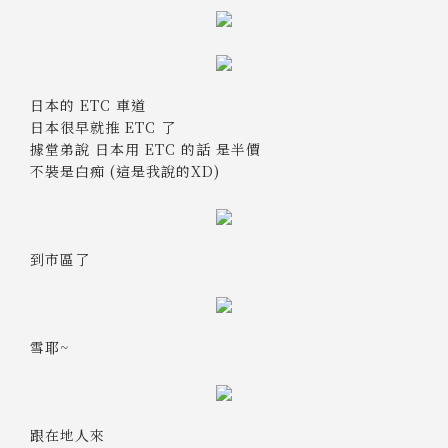
日本的 ETC 車道
日本很早就推 ETC 了
據堂弟說 日本用 ETC 的話 是半價
不裝是白痴 (這是我說的XD)
到市區了
雪耶~
跟在地人來