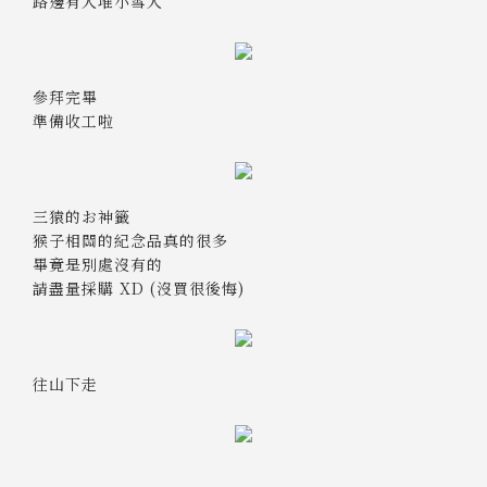
路邊有人堆小雪人
參拜完畢
準備收工啦
三猿的お神籤
猴子相關的紀念品真的很多
畢竟是別處沒有的
請盡量採購 XD (沒買很後悔)
往山下走