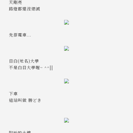
天剛亮
路燈都還沒熄滅
先搭電車...
目白(地名)大學
不是白目大學喔~ ^^||
下車
這站叫做 勝どき
附近的大樓