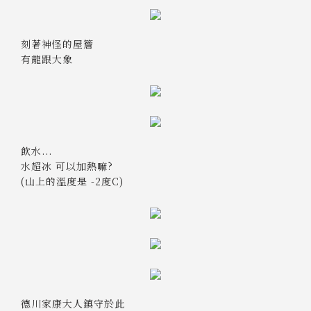
刻著神怪的屋簷
有龍跟大象
飲水...
水超冰 可以加熱嘛?
(山上的溫度是 -2度C)
德川家康大人鎮守於此