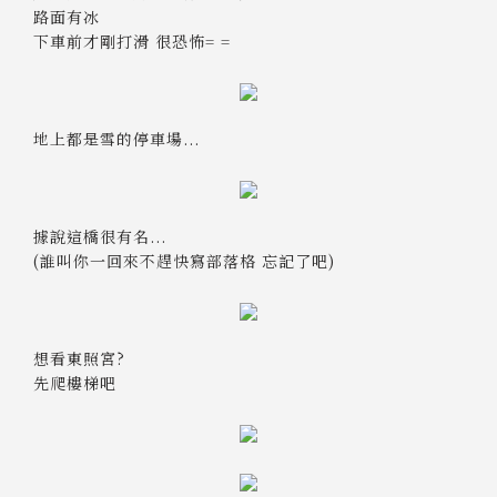
路面有冰
下車前才剛打滑 很恐怖= =
地上都是雪的停車場...
據說這橋很有名...
(誰叫你一回來不趕快寫部落格 忘記了吧)
想看東照宮?
先爬樓梯吧