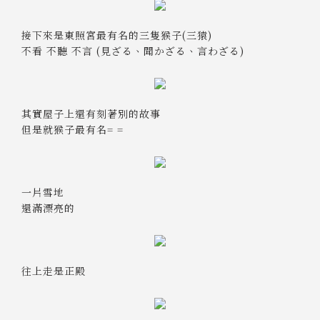
接下來是東照宮最有名的三隻猴子(三猿)
不看 不聽 不言 (見ざる、聞かざる、言わざる)
其實屋子上還有刻著別的故事
但是就猴子最有名= =
一片雪地
還滿漂亮的
往上走是正殿