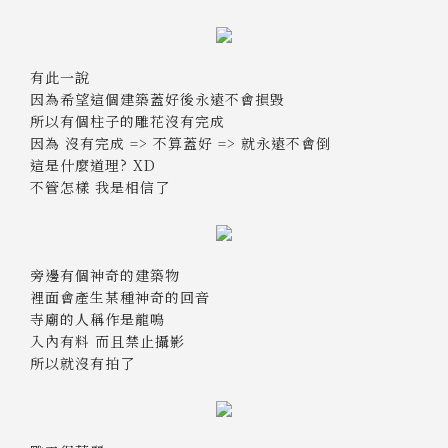
有此一說
因為希望這個建築蓋好後永遠不會損毀
所以有個柱子的雕花沒有完成
因為 沒有完成 => 不算蓋好 => 就永遠不會倒
這是什麼道理? XD
不管怎樣 我是相信了
旁邊有個神奇的建築物
裡面會產生某種神奇的回音
寺廟的人稱作是龍鳴
入內有料 而且禁止攝影
所以就沒有拍了