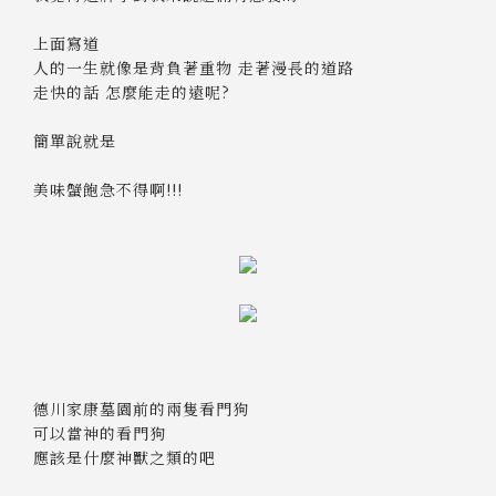
上面寫道
人的一生就像是背負著重物 走著漫長的道路
走快的話 怎麼能走的遠呢?
簡單說就是
美味蟹飽急不得啊!!!
德川家康墓園前的兩隻看門狗
可以當神的看門狗
應該是什麼神獸之類的吧