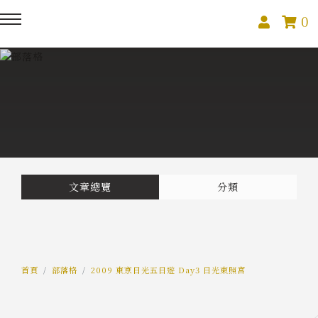
0
回主選單
回主選單
回主選單
關於我們
課程活動
創作與紀錄
關於我們
線上課程
部落格
預約服務
影像紀錄
文章總覽
分類
活動報名
Podcast
我的作品
首頁
部落格
2009 東京日光五日遊 Day3 日光東照宮