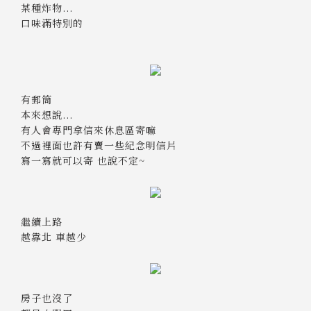
某種炸物...
口味滿特別的
有郵筒
本來想說...
有人會專門拿信來休息區寄嘛
不過裡面也許有賣一些紀念明信片
寫一寫就可以寄 也說不定~
繼續上路
越靠北 車越少
房子也沒了