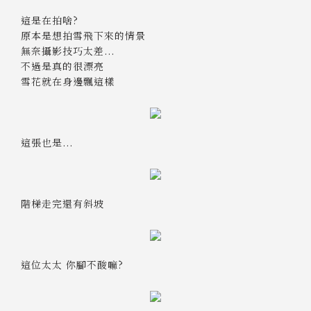
這是在拍啥?
原本是想拍雪飛下來的情景
無奈攝影技巧太差...
不過是真的很漂亮
雪花就在身邊飄這樣
這張也是...
階梯走完還有斜坡
這位太太 你腳不酸嘛?