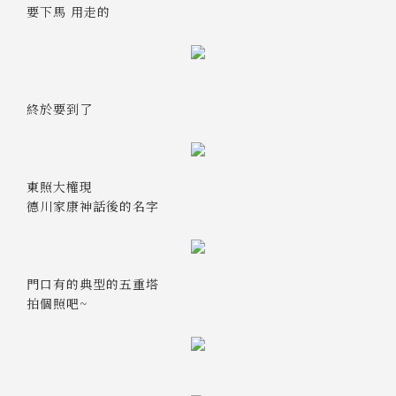
要下馬 用走的
終於要到了
東照大權現
德川家康神話後的名字
門口有的典型的五重塔
拍個照吧~