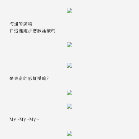
海邊的廣場
在這裡跑步應該滿讚的
是東京的彩虹橋嘛?
My~My~My~