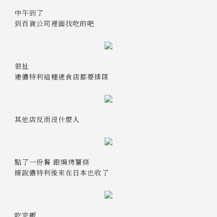
中午到了
到百貨公司裡面找吃的吧
很扯
連儂特利這種速食店都要排隊
其他店反而沒什麼人
點了一份餐 跟焗烤薯條
據說儂特利後來在日本也收了
吃完飯