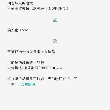
肉包是真的超大
不過看這表情...應該是不太好吃吧XD
燒賣也 soso
不過很神奇的就是很多人排隊
可能是功課做的不夠吧
感覺橫濱/中華街沒什麼好玩的= =
沒來過的話還是可以排一天的時間來逛一下
下篇!
日光東照宮