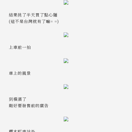
結果挑了半天買了點心麵
(這不是台灣就有了嘛= =)
上車前一拍
車上的風景
到橫濱了
剛好要發售前的廣告
櫻木町車站外