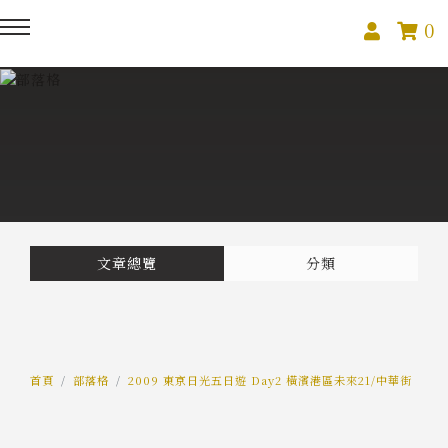
0
回主選單
回主選單
回主選單
關於我們
課程活動
創作與紀錄
關於我們
線上課程
部落格
預約服務
影像紀錄
文章總覽
分類
活動報名
Podcast
我的作品
首頁
部落格
2009 東京日光五日遊 Day2 橫濱港區未來21/中華街