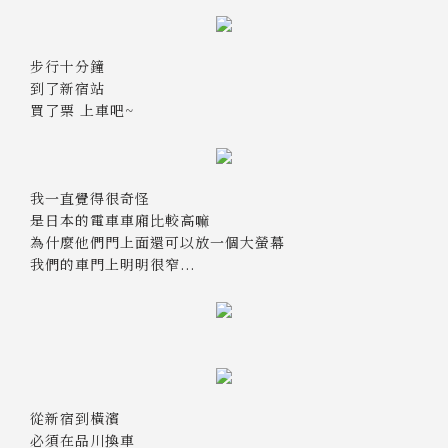
步行十分鐘
到了新宿站
買了票 上車吧~
我一直覺得很奇怪
是日本的電車車廂比較高嘛
為什麼他們門上面還可以放一個大螢幕
我們的車門上明明很窄...
從新宿到橫濱
必須在品川換車