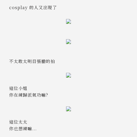
cosplay 的人又出現了
不太敢太明目張膽的拍
這位小姐
你在練歸派氣功嘛?
這位太太
你也想練嘛...