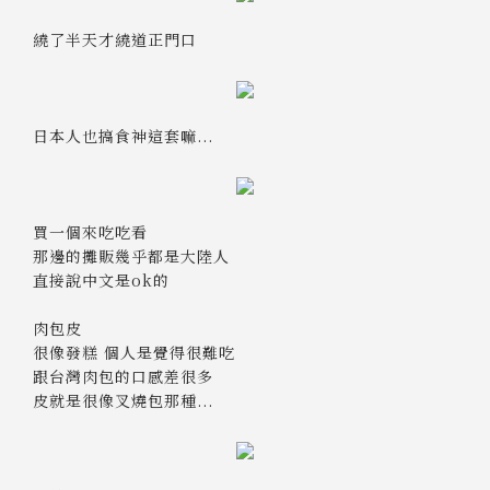
繞了半天才繞道正門口
日本人也搞食神這套嘛...
買一個來吃吃看
那邊的攤販幾乎都是大陸人
直接說中文是ok的
肉包皮
很像發糕 個人是覺得很難吃
跟台灣肉包的口感差很多
皮就是很像叉燒包那種...