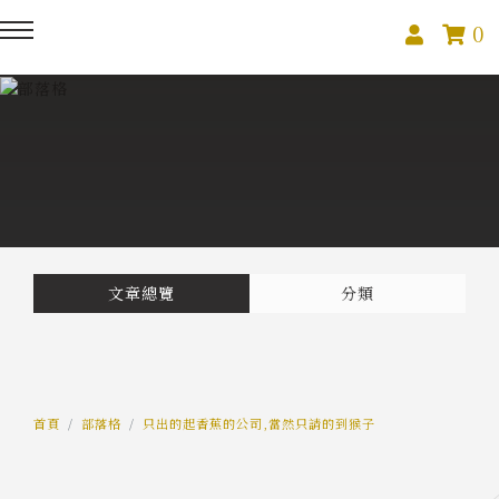
0
回主選單
回主選單
回主選單
關於我們
課程活動
創作與紀錄
關於我們
線上課程
部落格
預約服務
影像紀錄
文章總覽
分類
活動報名
Podcast
我的作品
首頁
部落格
只出的起香蕉的公司,當然只請的到猴子