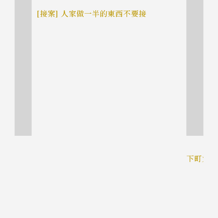
[接案] 人家做一半的東西不要接
下町火箭