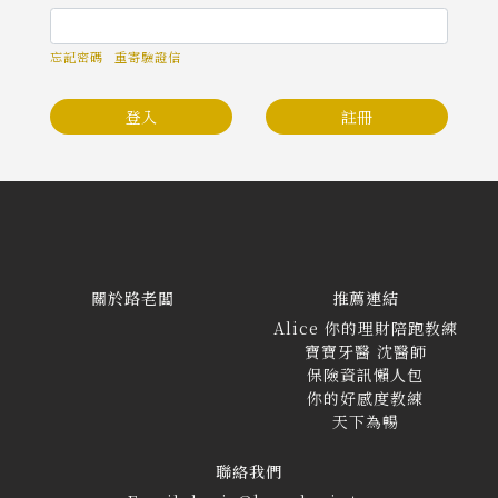
忘記密碼
重寄驗證信
登入
註冊
關於路老闆
推薦連結
Alice 你的理財陪跑教練
寶寶牙醫 沈醫師
保險資訊懶人包
你的好感度教練
天下為暢
聯絡我們