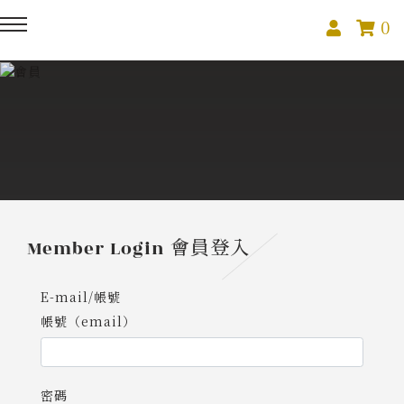
0
回主選單
回主選單
回主選單
關於我們
課程活動
創作與紀錄
關於我們
線上課程
部落格
預約服務
影像紀錄
Member Login
會員登入
活動報名
Podcast
E-mail/帳號
帳號（email）
我的作品
密碼