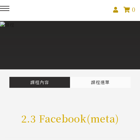
0
回主選單
回主選單
回主選單
關於我們
課程活動
創作與紀錄
關於我們
線上課程
部落格
預約服務
影像紀錄
課程內容
課程選單
活動報名
Podcast
2.3 Facebook(meta)
我的作品