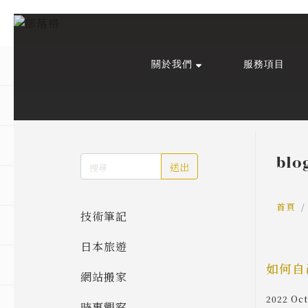
關於我們
服務項目
回主選單
回主選單
回主選單
關於我們
課程活動
創作與紀錄
關於我們
線上課程
部落格
blo
送出
預約服務
影像紀錄
首頁
技術筆記
活動報名
Podcast
日本旅遊
我的作品
如何自
網站搬家
2022 Oct
時事觀察