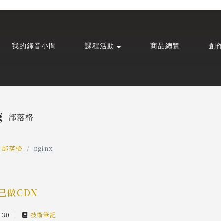
我的錄音小間
課程活動
商品總覽
創
g
部落格
部落格
nginx
己做CDN
 30
技術筆記