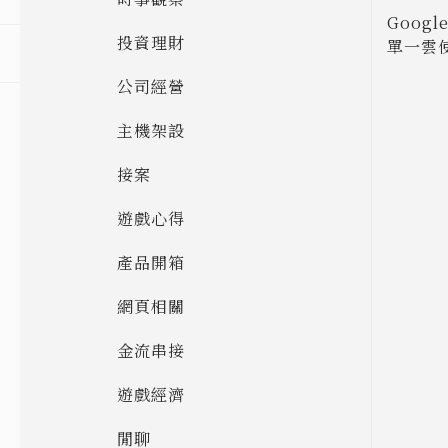
Goog
投資理財
單一雲
公司經營
主機架設
接案
遊戲心得
產品開箱
網頁相關
金流串接
遊戲經濟
閒聊