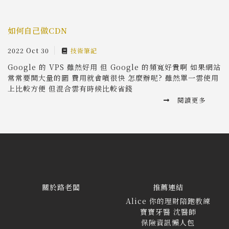
如何自己做CDN
2022 Oct 30
技術筆記
Google 的 VPS 雖然好用 但 Google 的頻寬好貴啊 如果網站
常常要開大量的圖 費用就會噴很快 怎麼辦呢? 雖然單一雲使用
上比較方便 但混合雲有時候比較省錢
閱讀更多
關於路老闆
推薦連結
Alice 你的理財陪跑教練
寶寶牙醫 沈醫師
保險資訊懶人包