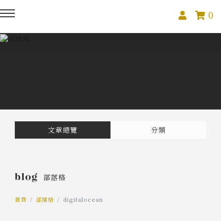
0
回主選單
回主選單
回主選單
關於我們
課程活動
創作與紀錄
關於我們
線上課程
部落格
預約服務
影像紀錄
文章總覽
分類
活動報名
Podcast
blog
部落格
我的作品
首頁
部落格
digitalocean