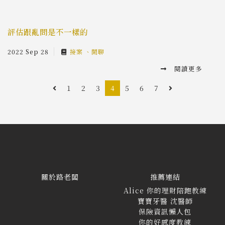
評估跟亂問是不一樣的
2022 Sep 28
接案
閒聊
閱讀更多
1
2
3
4
5
6
7
關於路老闆
推薦連結
Alice 你的理財陪跑教練
寶寶牙醫 沈醫師
保險資訊懶人包
你的好感度教練