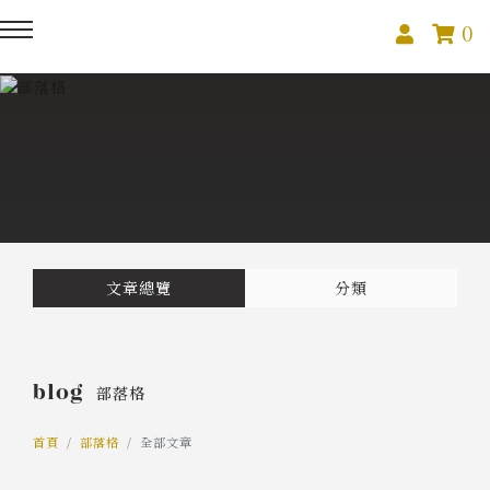
0
回主選單
回主選單
回主選單
關於我們
課程活動
創作與紀錄
關於我們
線上課程
部落格
預約服務
影像紀錄
文章總覽
分類
活動報名
Podcast
blog
部落格
我的作品
首頁
部落格
全部文章