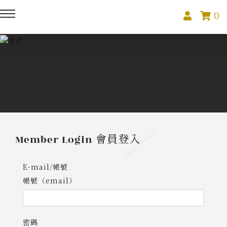
0
回主選單
回主選單
回主選單
關於我們
課程活動
創作與紀錄
關於我們
線上課程
部落格
預約服務
影像紀錄
Member Login
會員登入
活動報名
Podcast
E-mail/帳號
帳號（email）
我的作品
密碼