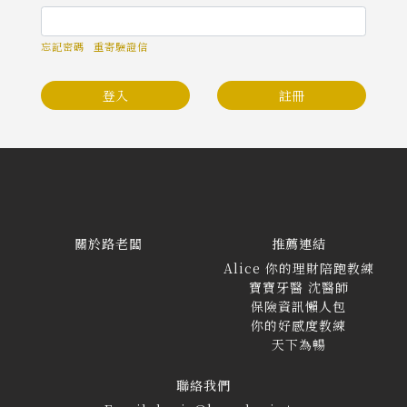
忘記密碼
重寄驗證信
登入
註冊
關於路老闆
推薦連結
Alice 你的理財陪跑教練
寶寶牙醫 沈醫師
保險資訊懶人包
你的好感度教練
天下為暢
聯絡我們