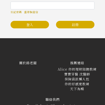
忘記密碼
重寄驗證信
登入
註冊
關於路老闆
推薦連結
Alice 你的理財陪跑教練
寶寶牙醫 沈醫師
保險資訊懶人包
你的好感度教練
天下為暢
聯絡我們