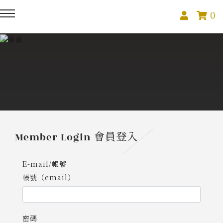
0
回主選單
回主選單
回主選單
關於我們
課程活動
創作與紀錄
關於我們
線上課程
部落格
預約服務
影像紀錄
Member Login
會員登入
活動報名
Podcast
E-mail/帳號
帳號（email）
我的作品
密碼