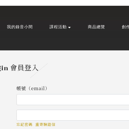
我的錄音小間
課程活動
商品總覽
創
gin
會員登入
帳號（email）
忘記密碼
重寄驗證信