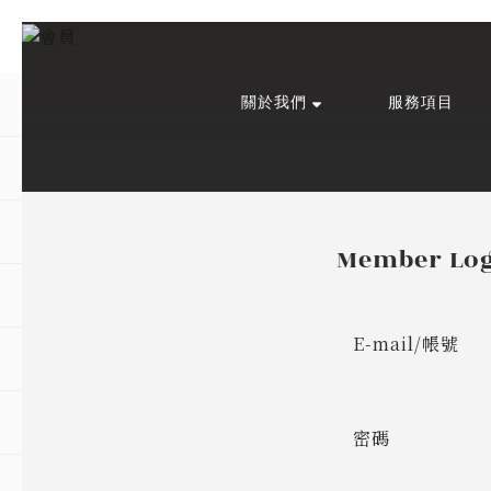
關於我們
服務項目
回主選單
回主選單
回主選單
關於我們
課程活動
創作與紀錄
關於我們
線上課程
部落格
Member Lo
預約服務
影像紀錄
E-mail/帳號
活動報名
Podcast
我的作品
密碼