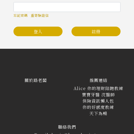
忘記密碼
重寄驗證信
登入
註冊
關於路老闆
推薦連結
Alice 你的理財陪跑教練
寶寶牙醫 沈醫師
保險資訊懶人包
你的好感度教練
天下為暢
聯絡我們