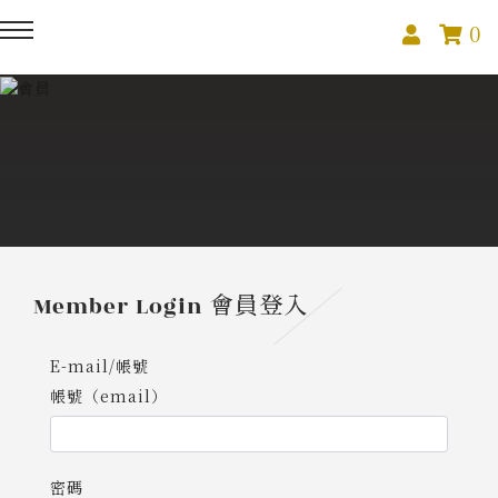
0
回主選單
回主選單
回主選單
關於我們
課程活動
創作與紀錄
關於我們
線上課程
部落格
預約服務
影像紀錄
Member Login
會員登入
活動報名
Podcast
E-mail/帳號
帳號（email）
我的作品
密碼