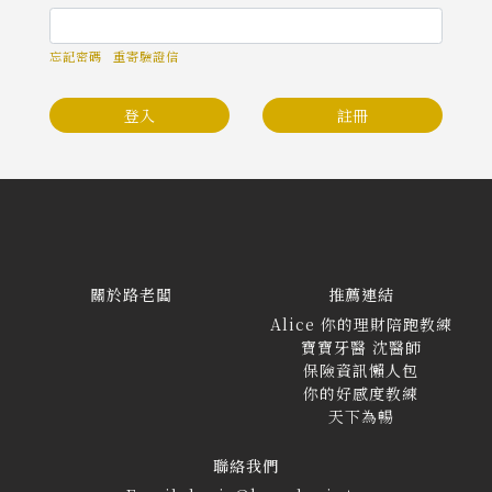
忘記密碼
重寄驗證信
登入
註冊
關於路老闆
推薦連結
Alice 你的理財陪跑教練
寶寶牙醫 沈醫師
保險資訊懶人包
你的好感度教練
天下為暢
聯絡我們