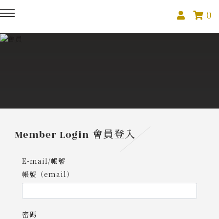
0
回主選單
回主選單
回主選單
關於我們
課程活動
創作與紀錄
關於我們
線上課程
部落格
預約服務
影像紀錄
Member Login
會員登入
活動報名
Podcast
E-mail/帳號
帳號（email）
我的作品
密碼